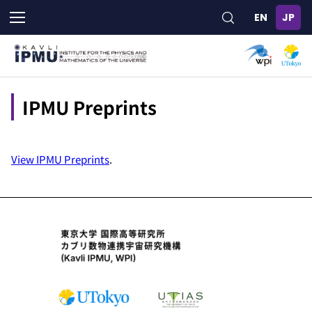
メ
イ
ン
コ
ン
テ
ン
IPMU Preprints
ツ
に
移
View IPMU Preprints
.
動