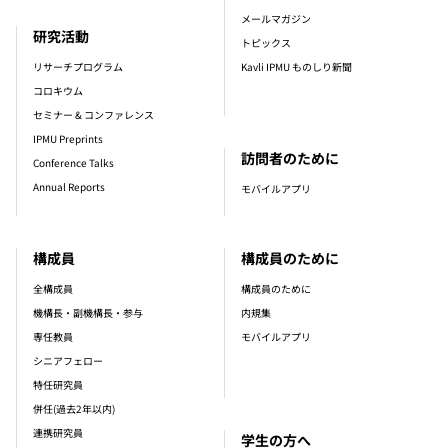
メールマガジン
研究活動
トピックス
リサーチプログラム
Kavli IPMU ものしり新聞
コロキウム
セミナー & コンファレンス
IPMU Preprints
訪問者のために
Conference Talks
Annual Reports
モバイルアプリ
構成員
構成員のために
全構成員
構成員のために
機構長・副機構長・参与
内規集
専任教員
モバイルアプリ
シニアフェロー
特任研究員
併任(過去2年以内)
連携研究員
学生の方へ