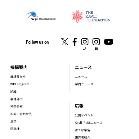
Follow us on
JA
EN
機構案内
ニュース
footer_main_menu
機構長から
ニュース
WPI Program
学内ニュース
組織
事務部門
広報
神岡分室
お問い合わせ先
公開イベント
沿革
Kavli IPMUニュース
研究棟
はてな宇宙
研究者紹介