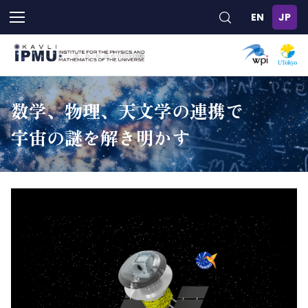
メ
イ
ン
コ
ン
テ
ン
数学、物理、天文学の連携で
ツ
に
宇宙の謎を解き明かす
移
動