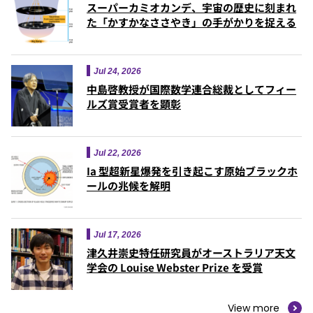
スーパーカミオカンデ、宇宙の歴史に刻まれ
た「かすかなささやき」の手がかりを捉える
Jul 24, 2026
中島啓教授が国際数学連合総裁としてフィー
ルズ賞受賞者を顕彰
Jul 22, 2026
Ia 型超新星爆発を引き起こす原始ブラックホ
ールの兆候を解明
Jul 17, 2026
津久井崇史特任研究員がオーストラリア天文
学会の Louise Webster Prize を受賞
View more