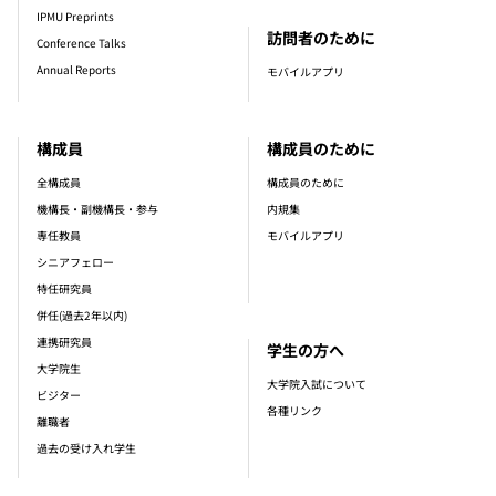
IPMU Preprints
訪問者のために
Conference Talks
Annual Reports
モバイルアプリ
構成員
構成員のために
全構成員
構成員のために
機構長・副機構長・参与
内規集
専任教員
モバイルアプリ
シニアフェロー
特任研究員
併任(過去2年以内)
連携研究員
学生の方へ
大学院生
大学院入試について
ビジター
各種リンク
離職者
過去の受け入れ学生