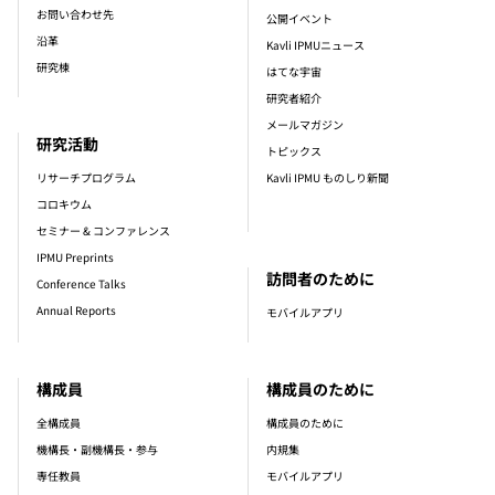
お問い合わせ先
公開イベント
沿革
Kavli IPMUニュース
研究棟
はてな宇宙
研究者紹介
メールマガジン
研究活動
トピックス
リサーチプログラム
Kavli IPMU ものしり新聞
コロキウム
セミナー & コンファレンス
IPMU Preprints
訪問者のために
Conference Talks
Annual Reports
モバイルアプリ
構成員
構成員のために
全構成員
構成員のために
機構長・副機構長・参与
内規集
専任教員
モバイルアプリ