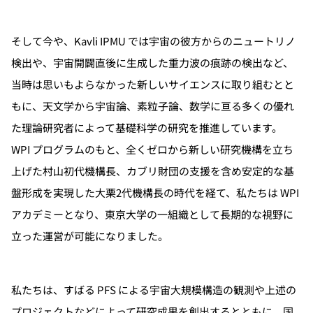
そして今や、Kavli IPMU では宇宙の彼方からのニュートリノ
検出や、宇宙開闢直後に生成した重力波の痕跡の検出など、
当時は思いもよらなかった新しいサイエンスに取り組むとと
もに、天文学から宇宙論、素粒子論、数学に亘る多くの優れ
た理論研究者によって基礎科学の研究を推進しています。
WPI プログラムのもと、全くゼロから新しい研究機構を立ち
上げた村山初代機構長、カブリ財団の支援を含め安定的な基
盤形成を実現した大栗2代機構長の時代を経て、私たちは WPI
アカデミーとなり、東京大学の一組織として長期的な視野に
立った運営が可能になりました。
私たちは、すばる PFS による宇宙大規模構造の観測や上述の
プロジェクトなどによって研究成果を創出するとともに、国