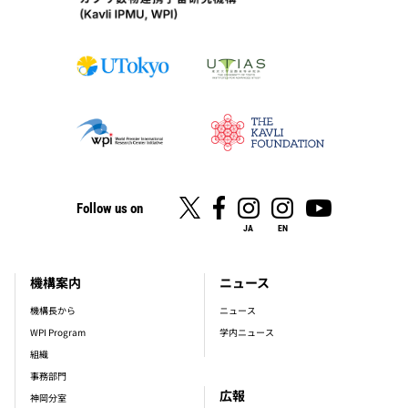
Follow us on
JA
EN
機構案内
ニュース
footer_main_menu
機構長から
ニュース
WPI Program
学内ニュース
組織
事務部門
広報
神岡分室