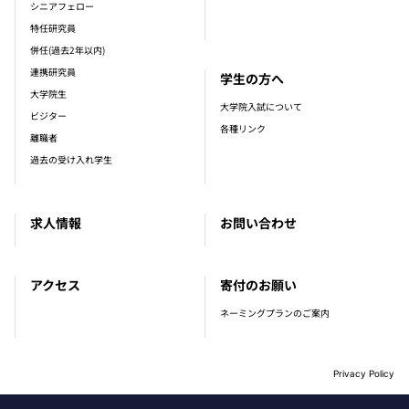
シニアフェロー
特任研究員
併任(過去2年以内)
連携研究員
学生の方へ
大学院生
大学院入試について
ビジター
各種リンク
離職者
過去の受け入れ学生
求人情報
お問い合わせ
アクセス
寄付のお願い
ネーミングプランのご案内
Privacy Policy