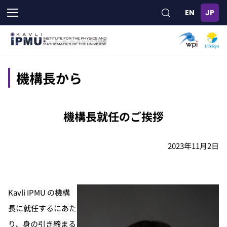
メ
イ
ン
コ
ン
テ
ン
機構長から
ツ
に
移
機構長就任のご挨拶
動
2023年11月2日
Kavli IPMU の機構
長に就任するにあた
り、身の引き締まる