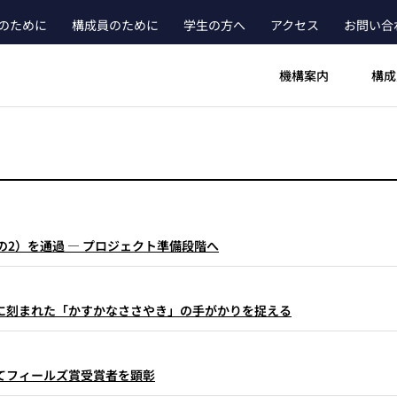
のために
構成員のために
学生の方へ
アクセス
お問い合
ader_main_menu_contact
機構案内
構成
その2）を通過 — プロジェクト準備段階へ
に刻まれた「かすかなささやき」の手がかりを捉える
てフィールズ賞受賞者を顕彰