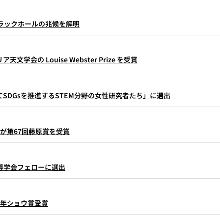
ブラックホールの兆候を解明
会の Louise Webster Prize を受賞
SDGsを推進するSTEM分野の女性研究者たち」に選出
ローが第67回藤原賞を受賞
導学会フェローに選出
6年ショウ賞受賞