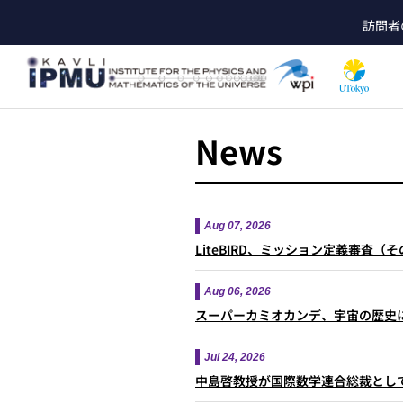
メ
訪問者
イ
he
ン
コ
ン
テ
ン
News
ツ
に
移
動
Aug 07, 2026
LiteBIRD、ミッション定義審査（
Aug 06, 2026
スーパーカミオカンデ、宇宙の歴史
Jul 24, 2026
中島啓教授が国際数学連合総裁とし