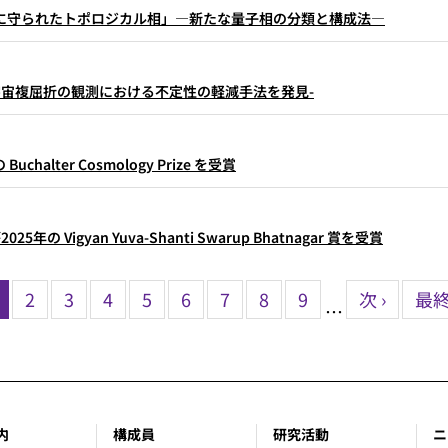
に守られたトポロジカル相」―新たな量子相の分類と構成法―
宇宙複屈折の観測における不定性の軽減手法を発見-
uchalter Cosmology Prize を受賞
5年の Vigyan Yuva-Shanti Swarup Bhatnagar 賞を受賞
カ
ペ
2
ペ
3
ペ
4
ペ
5
ペ
6
ペ
7
ペ
8
ペ
9
次
次 ›
最
最終
…
レ
ー
ー
ー
ー
ー
ー
ー
ー
ペ
終
ン
ジ
ジ
ジ
ジ
ジ
ジ
ジ
ジ
ー
ペ
ト
ジ
ー
ペ
ジ
ー
内
構成員
研究活動
ニ