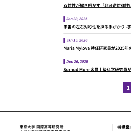
双対性が解き明かす「非可逆対称性
Jan 28, 2026
宇宙の左右対称性を探る手がかり -
Jan 15, 2026
Maria Mylova 特任研究員が2025年の B
Dec 26, 2025
Surhud More 客員上級科学研究員が202
ペ
1
ー
ジ
送
り
機構案