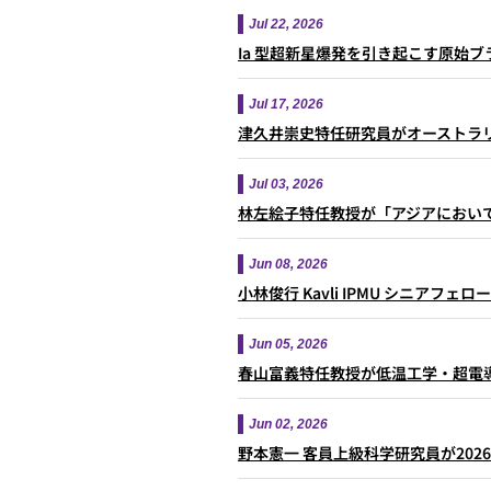
Jul 22, 2026
Ia 型超新星爆発を引き起こす原始
Jul 17, 2026
津久井崇史特任研究員がオーストラリア天文学
Jul 03, 2026
林左絵子特任教授が「アジアにおいて
Jun 08, 2026
小林俊行 Kavli IPMU シニアフェ
Jun 05, 2026
春山富義特任教授が低温工学・超電
Jun 02, 2026
野本憲一 客員上級科学研究員が202