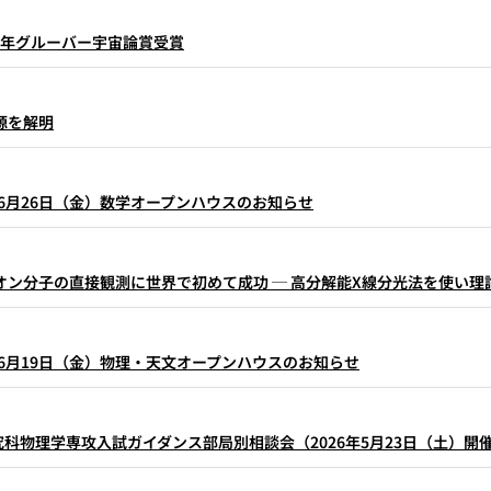
26年グルーバー宇宙論賞受賞
源を解明
年6月26日（金）数学オープンハウスのお知らせ
ン分子の直接観測に世界で初めて成功 ─ 高分解能X線分光法を使い理
年6月19日（金）物理・天文オープンハウスのお知らせ
究科物理学専攻入試ガイダンス部局別相談会（2026年5月23日（土）開