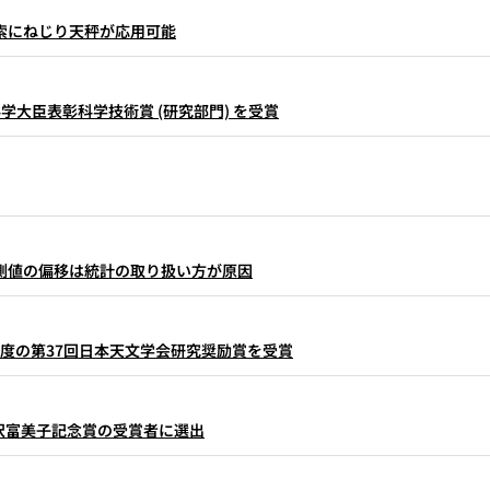
索にねじり天秤が応用可能
大臣表彰科学技術賞 (研究部門) を受賞
測値の偏移は統計の取り扱い方が原因
年度の第37回⽇本天⽂学会研究奨励賞を受賞
26年米沢富美子記念賞の受賞者に選出