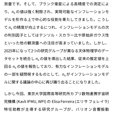
測量です。そして、プランク衛星による高精度での測定によ
り、n
の値は強く制限され、実現可能なインフレーションモ
s
デルを形作る上で中心的な役割を果たしてきました。こうし
て n
の精度が向上するにつれ、インフレーションモデルの次
s
の判別因子としてはテンソル・スカラー比や原始非ガウス性
といった他の観測量への注目が高まっていました。しかし、
2025年になって2つの研究グループが異なる天体物理学のデー
タセットを統合し n
の値を導出した結果、従来の推定値を上
s
回る n
の値を報告しており、有力なインフレーションモデル
s
の一部を疑問視するものとして、n
がインフレーションモデ
s
ルに関する議論の中心に再び踊り出ることになりました。
しかし今回、東京大学国際高等研究所カブリ数物連携宇宙研
究機構 (Kavli IPMU, WPI) の Elisa Ferreira (エリサ フェレイラ)
特任助教が主導する研究グループが、バリオン音響振動