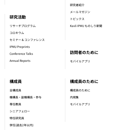
研究者紹介
メールマガジン
研究活動
トピックス
リサーチプログラム
Kavli IPMU ものしり新聞
コロキウム
セミナー & コンファレンス
IPMU Preprints
訪問者のために
Conference Talks
Annual Reports
モバイルアプリ
構成員
構成員のために
全構成員
構成員のために
機構長・副機構長・参与
内規集
専任教員
モバイルアプリ
シニアフェロー
特任研究員
併任(過去2年以内)