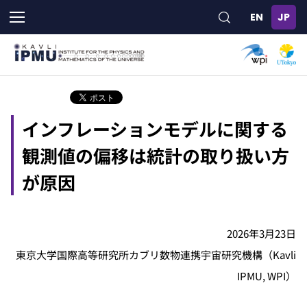
メ
イ
ン
コ
ン
テ
ン
ツ
インフレーションモデルに関する
に
移
観測値の偏移は統計の取り扱い方
動
が原因
2026年3月23日
東京大学国際高等研究所カブリ数物連携宇宙研究機構（Kavli
IPMU, WPI）