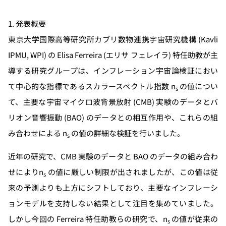
1. 発表概要
東京大学国際高等研究所カブリ数物連携宇宙研究機構 (Kavli
IPMU, WPI) の Elisa Ferreira (エリサ フェレイラ) 特任助教が主
導する研究グループは、インフレーション宇宙論検証におい
て中心的な指標であるスカラースペクトル指数 n
の値につい
s
て、主要な宇宙マイクロ波背景放射 (CMB) 実験のデータとバ
リオン音響振動 (BAO) のデータとの相互作用や、これらの組
み合わせによる n
の値の詳細な検証を行いました。
s
近年の研究で、CMB 実験のデータと BAO のデータの組み合わ
せによりn
の値に厳しい制限が出されましたが、この値は従
s
来の予測よりも上方にシフトしており、主要なインフレーシ
ョンモデルを支持しない結果として注目を集めていました。
しかし今回の Ferreira 特任助教らの研究で、n
の値が従来の
s