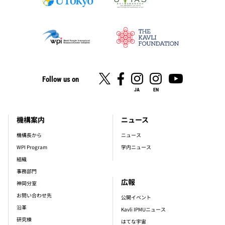
Follow us on
JA
EN
機構案内
ニュース
footer_main_menu
機構長から
ニュース
WPI Program
学内ニュース
組織
事務部門
広報
神岡分室
お問い合わせ先
公開イベント
沿革
Kavli IPMUニュース
研究棟
はてな宇宙