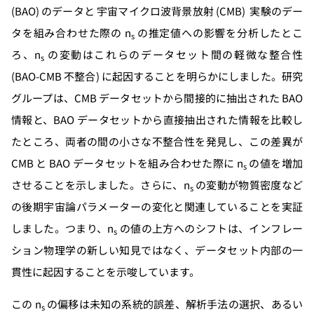
(BAO) のデータと 宇宙マイクロ波背景放射 (CMB) 実験のデー
タを組み合わせた際の n
の推定値への影響を分析したとこ
s
ろ、n
の変動はこれらのデータセット間の軽微な整合性
s
(BAO-CMB 不整合) に起因することを明らかにしました。研究
グループは、CMB データセットから間接的に抽出された BAO
情報と、BAO データセットから直接抽出された情報を比較し
たところ、両者の間の小さな不整合性を発見し、この差異が
CMB と BAO データセットを組み合わせた際に n
の値を増加
s
させることを示しました。さらに、n
の変動が物質密度など
s
の後期宇宙論パラメーターの変化と関連していることを実証
しました。つまり、n
の値の上方へのシフトは、インフレー
s
ション物理学の新しい知見ではなく、データセット内部の一
貫性に起因することを示唆しています。
この n
の偏移は未知の系統的誤差、解析手法の選択、あるい
s