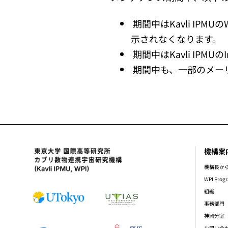
期間中はKavli IPMUのW
示されなくなります。
期間中はKavli IPMU
期間中も、一部のメー
機構案
foot
機構長か
WPI Prog
組織
事務部門
神岡分室
お問い合