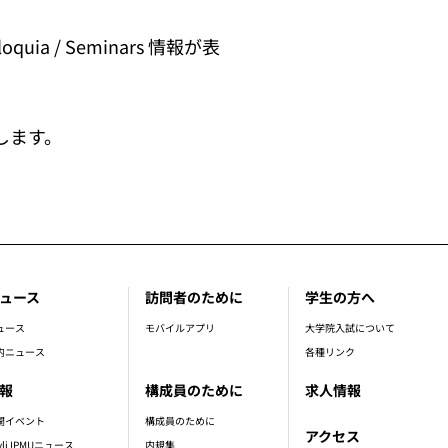
uia / Seminars 情報が表
します。
ュース
訪問者のために
学生の方へ
ュース
モバイルアプリ
大学院入試について
内ニュース
各種リンク
報
構成員のために
求人情報
開イベント
構成員のために
アクセス
vli IPMUニュース
内規集