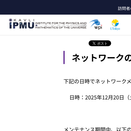
メ
訪問者
イ
he
ン
コ
ン
テ
ン
ツ
ネットワークの
に
移
動
下記の日時でネットワーク
日時：2025年12月20日（土）10:
メンテナンス期間中、以下