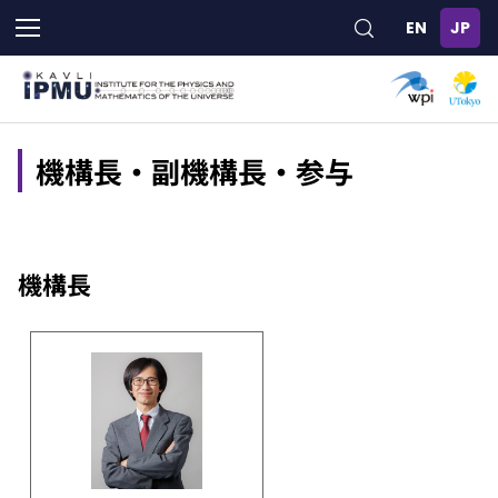
メ
イ
ン
コ
ン
テ
ン
機構長・副機構長・参与
ツ
に
移
動
機構長