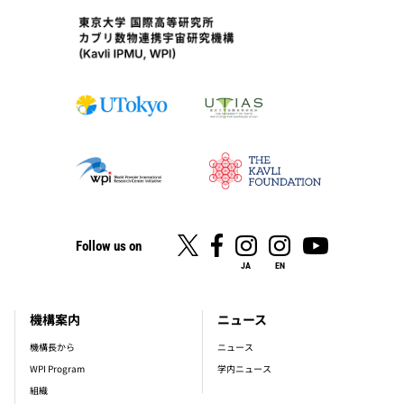
Follow us on
JA
EN
機構案内
ニュース
footer_main_menu
機構長から
ニュース
WPI Program
学内ニュース
組織