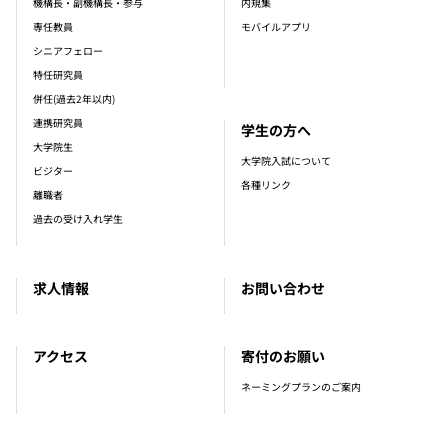
機構長・副機構長・参与
内規集
専任教員
モバイルアプリ
シニアフェロー
特任研究員
併任(過去2年以内)
連携研究員
学生の方へ
大学院生
大学院入試について
ビジター
各種リンク
離職者
過去の受け入れ学生
求人情報
お問い合わせ
アクセス
寄付のお願い
ネーミングプランのご案内