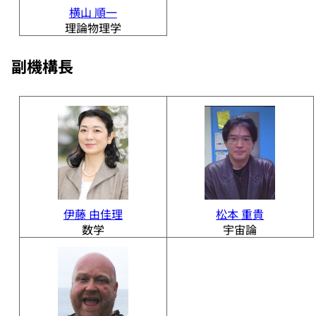
横山 順一
理論物理学
副機構長
伊藤 由佳理
松本 重貴
数学
宇宙論