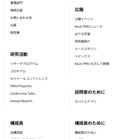
事務部門
広報
神岡分室
お問い合わせ先
公開イベント
沿革
Kavli IPMUニュース
研究棟
はてな宇宙
研究者紹介
メールマガジン
研究活動
トピックス
リサーチプログラム
Kavli IPMU ものしり新聞
コロキウム
セミナー & コンファレンス
IPMU Preprints
訪問者のために
Conference Talks
Annual Reports
モバイルアプリ
構成員
構成員のために
全構成員
構成員のために