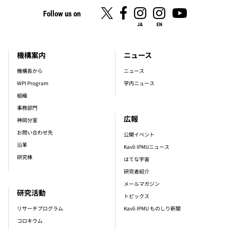
Follow us on
JA
EN
機構案内
ニュース
footer_main_menu
機構長から
ニュース
WPI Program
学内ニュース
組織
事務部門
広報
神岡分室
お問い合わせ先
公開イベント
沿革
Kavli IPMUニュース
研究棟
はてな宇宙
研究者紹介
メールマガジン
研究活動
トピックス
リサーチプログラム
Kavli IPMU ものしり新聞
コロキウム