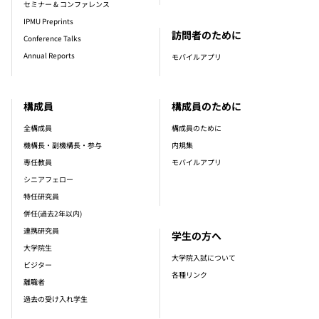
セミナー & コンファレンス
IPMU Preprints
訪問者のために
Conference Talks
Annual Reports
モバイルアプリ
構成員
構成員のために
全構成員
構成員のために
機構長・副機構長・参与
内規集
専任教員
モバイルアプリ
シニアフェロー
特任研究員
併任(過去2年以内)
連携研究員
学生の方へ
大学院生
大学院入試について
ビジター
各種リンク
離職者
過去の受け入れ学生