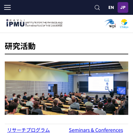
メ
イ
ン
コ
ン
テ
ン
研究活動
ツ
に
移
動
リサーチプログラム
Seminars & Conferences