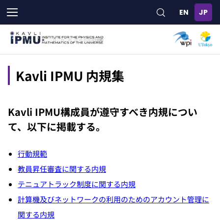
メ
イ
ン
コ
ン
テ
ン
Kavli IPMU 内規集
ツ
に
移
Kavli IPMU構成員が遵守すべき内規につい
動
て、以下に掲載する。
行動規範
教員昇任審査に関する内規
テニュアトラック制度に関する内規
計算機及びネットワークの利用のためのアカウント管理に
関する内規