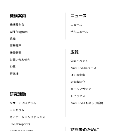
機構案内
ニュース
footer_main_menu
機構長から
ニュース
WPI Program
学内ニュース
組織
事務部門
広報
神岡分室
お問い合わせ先
公開イベント
沿革
Kavli IPMUニュース
研究棟
はてな宇宙
研究者紹介
メールマガジン
研究活動
トピックス
リサーチプログラム
Kavli IPMU ものしり新聞
コロキウム
セミナー & コンファレンス
IPMU Preprints
訪問者のために
Conference Talks