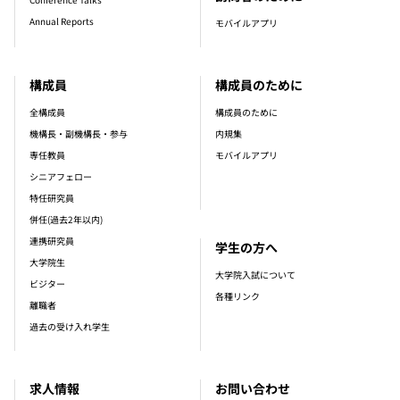
Annual Reports
モバイルアプリ
構成員
構成員のために
全構成員
構成員のために
機構長・副機構長・参与
内規集
専任教員
モバイルアプリ
シニアフェロー
特任研究員
併任(過去2年以内)
連携研究員
学生の方へ
大学院生
大学院入試について
ビジター
各種リンク
離職者
過去の受け入れ学生
求人情報
お問い合わせ