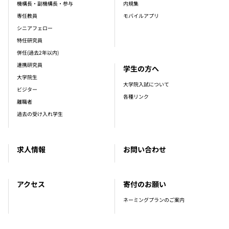
機構長・副機構長・参与
内規集
専任教員
モバイルアプリ
シニアフェロー
特任研究員
併任(過去2年以内)
連携研究員
学生の方へ
大学院生
大学院入試について
ビジター
各種リンク
離職者
過去の受け入れ学生
求人情報
お問い合わせ
アクセス
寄付のお願い
ネーミングプランのご案内