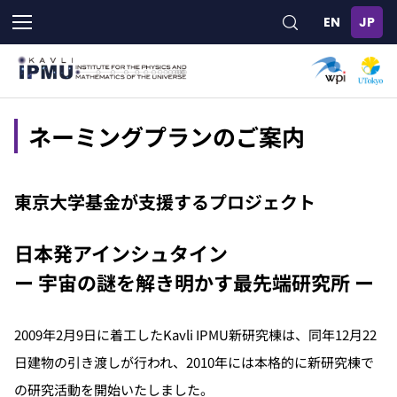
メ
イ
ン
コ
ン
テ
ン
ネーミングプランのご案内
ツ
に
移
東京大学基金が支援するプロジェクト
動
日本発アインシュタイン
ー 宇宙の謎を解き明かす最先端研究所 ー
2009年2月9日に着工したKavli IPMU新研究棟は、同年12月22
日建物の引き渡しが行われ、2010年には本格的に新研究棟で
の研究活動を開始いたしました。