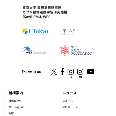
Follow us on
JA
EN
機構案内
ニュース
footer_main_menu
機構長から
ニュース
WPI Program
学内ニュース
組織