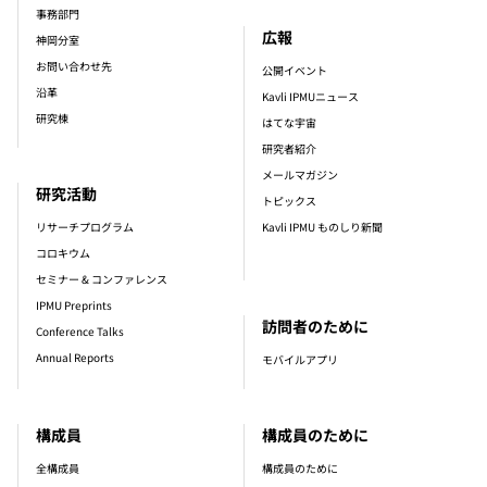
事務部門
広報
神岡分室
お問い合わせ先
公開イベント
沿革
Kavli IPMUニュース
研究棟
はてな宇宙
研究者紹介
メールマガジン
研究活動
トピックス
リサーチプログラム
Kavli IPMU ものしり新聞
コロキウム
セミナー & コンファレンス
IPMU Preprints
訪問者のために
Conference Talks
Annual Reports
モバイルアプリ
構成員
構成員のために
全構成員
構成員のために