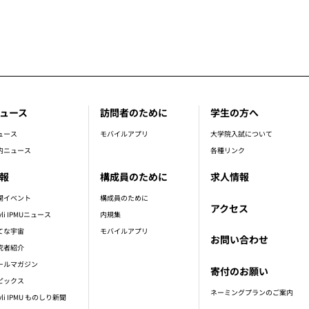
ュース
訪問者のために
学生の方へ
ュース
モバイルアプリ
大学院入試について
内ニュース
各種リンク
報
構成員のために
求人情報
開イベント
構成員のために
アクセス
vli IPMUニュース
内規集
てな宇宙
モバイルアプリ
お問い合わせ
究者紹介
ールマガジン
寄付のお願い
ピックス
ネーミングプランのご案内
vli IPMU ものしり新聞