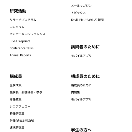
メールマガジン
研究活動
トピックス
リサーチプログラム
Kavli IPMU ものしり新聞
コロキウム
セミナー & コンファレンス
IPMU Preprints
訪問者のために
Conference Talks
Annual Reports
モバイルアプリ
構成員
構成員のために
全構成員
構成員のために
機構長・副機構長・参与
内規集
専任教員
モバイルアプリ
シニアフェロー
特任研究員
併任(過去2年以内)
連携研究員
学生の方へ