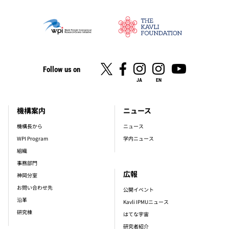
Follow us on
JA
EN
機構案内
ニュース
footer_main_menu
機構長から
ニュース
WPI Program
学内ニュース
組織
事務部門
広報
神岡分室
お問い合わせ先
公開イベント
沿革
Kavli IPMUニュース
研究棟
はてな宇宙
研究者紹介