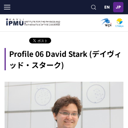
メ
イ
ン
コ
ン
テ
ン
ツ
Profile 06 David Stark (デイヴィ
に
移
ッド・スターク)
動