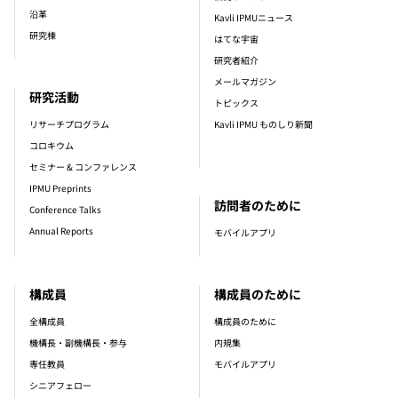
沿革
Kavli IPMUニュース
研究棟
はてな宇宙
研究者紹介
メールマガジン
研究活動
トピックス
リサーチプログラム
Kavli IPMU ものしり新聞
コロキウム
セミナー & コンファレンス
IPMU Preprints
訪問者のために
Conference Talks
Annual Reports
モバイルアプリ
構成員
構成員のために
全構成員
構成員のために
機構長・副機構長・参与
内規集
専任教員
モバイルアプリ
シニアフェロー