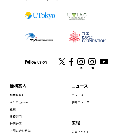
Follow us on
JA
EN
機構案内
ニュース
footer_main_menu
機構長から
ニュース
WPI Program
学内ニュース
組織
事務部門
広報
神岡分室
お問い合わせ先
公開イベント