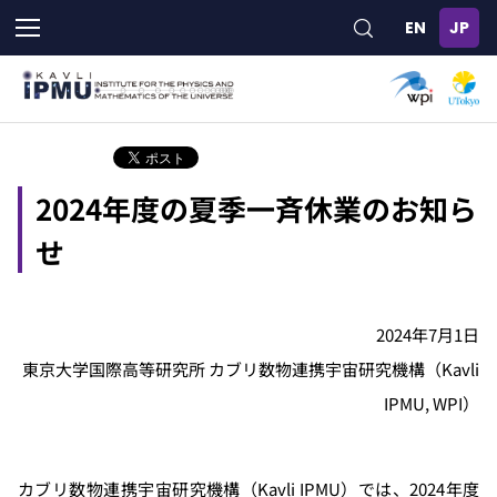
メ
イ
ン
コ
ン
テ
ン
ツ
2024年度の夏季一斉休業のお知ら
に
移
せ
動
2024年7月1日
東京大学国際高等研究所 カブリ数物連携宇宙研究機構（Kavli
IPMU, WPI）
カブリ数物連携宇宙研究機構（Kavli IPMU）では、2024年度