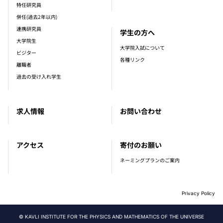
特任研究員
併任(過去2年以内)
連携研究員
学生の方へ
大学院生
大学院入試について
ビジター
各種リンク
離職者
過去の受け入れ学生
求人情報
お問い合わせ
アクセス
寄付のお願い
ネーミングプランのご案内
Privacy Policy
© KAVLI INSTITUTE FOR THE PHYSICS AND MATHEMATICS OF THE UNIVERSE