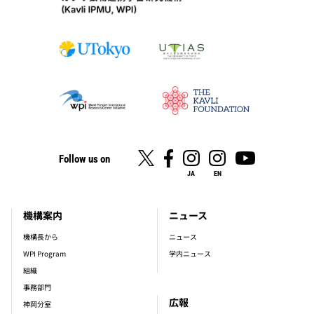
Follow us on
JA
EN
機構案内
ニュース
footer_main_menu
機構長から
ニュース
WPI Program
学内ニュース
組織
事務部門
広報
神岡分室