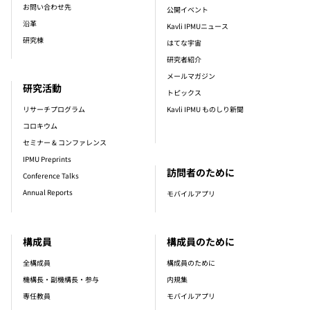
お問い合わせ先
公開イベント
沿革
Kavli IPMUニュース
研究棟
はてな宇宙
研究者紹介
メールマガジン
研究活動
トピックス
リサーチプログラム
Kavli IPMU ものしり新聞
コロキウム
セミナー & コンファレンス
IPMU Preprints
訪問者のために
Conference Talks
Annual Reports
モバイルアプリ
構成員
構成員のために
全構成員
構成員のために
機構長・副機構長・参与
内規集
専任教員
モバイルアプリ