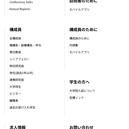
訪問者のために
Conference Talks
Annual Reports
モバイルアプリ
構成員
構成員のために
全構成員
構成員のために
機構長・副機構長・参与
内規集
専任教員
モバイルアプリ
シニアフェロー
特任研究員
併任(過去2年以内)
連携研究員
学生の方へ
大学院生
大学院入試について
ビジター
各種リンク
離職者
過去の受け入れ学生
求人情報
お問い合わせ