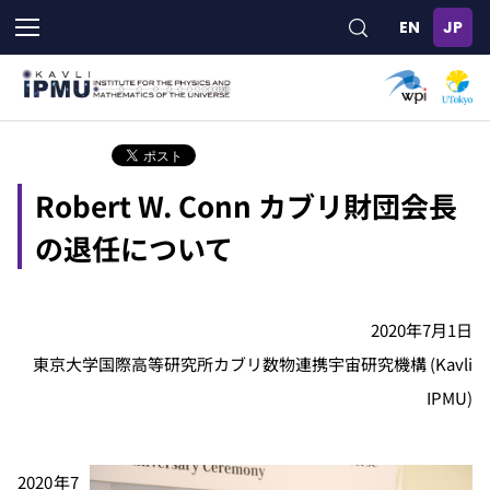
メ
イ
ン
コ
ン
テ
ン
ツ
Robert W. Conn カブリ財団会長
に
移
の退任について
動
2020年7月1日
東京大学国際高等研究所カブリ数物連携宇宙研究機構 (Kavli
IPMU)
2020年7