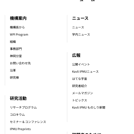
JA
EN
機構案内
ニュース
footer_main_menu
機構長から
ニュース
WPI Program
学内ニュース
組織
事務部門
広報
神岡分室
お問い合わせ先
公開イベント
沿革
Kavli IPMUニュース
研究棟
はてな宇宙
研究者紹介
メールマガジン
研究活動
トピックス
リサーチプログラム
Kavli IPMU ものしり新聞
コロキウム
セミナー & コンファレンス
IPMU Preprints