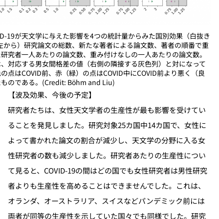
VID-19が天文学に与えた影響を4つの統計量からみた国別効果（白抜き
(左から）研究論文の総数、新たな著者による論文数、著者の順番で重
た研究者一人あたりの論文数、重み付けなしの一人あたりの論文数。
は、対応する男女間格差の値（右側の隣接する灰色列）と対になって
の点はCOVID前、赤（緑）の点はCOVID中にCOVID前より悪く（良
である。(Credit: Böhm and Liu)
【波及効果、今後の予定】
研究者たちは、女性天文学者の生産性が最も影響を受けてい
ることを発見しました。研究対象25カ国中14カ国で、女性に
よって書かれた論文の割合が減少し、天文学の分野に入る女
性研究者の数も減少しました。研究者あたりの生産性につい
て見ると、COVID-19の間はどの国でも女性研究者は男性研究
者よりも生産性を高めることはできませんでした。これは、
オランダ、オーストラリア、スイスなどパンデミック前には
両者が同等の生産性を示していた国々でも同様でした。研究