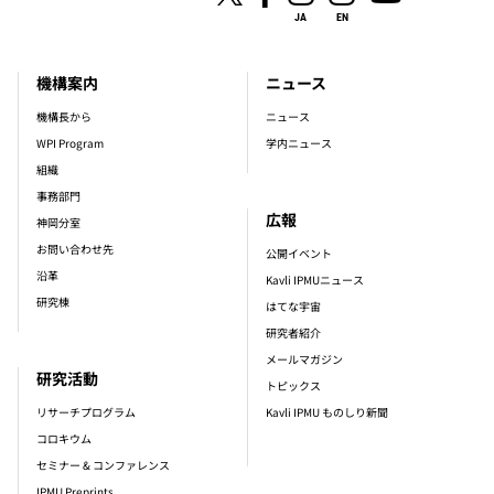
JA
EN
機構案内
ニュース
footer_main_menu
機構長から
ニュース
WPI Program
学内ニュース
組織
事務部門
広報
神岡分室
お問い合わせ先
公開イベント
沿革
Kavli IPMUニュース
研究棟
はてな宇宙
研究者紹介
メールマガジン
研究活動
トピックス
リサーチプログラム
Kavli IPMU ものしり新聞
コロキウム
セミナー & コンファレンス
IPMU Preprints