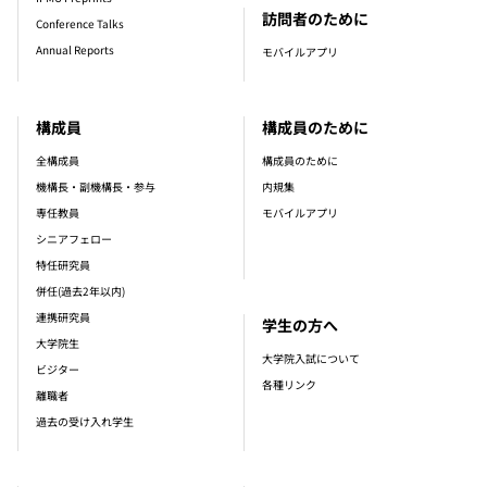
訪問者のために
Conference Talks
Annual Reports
モバイルアプリ
構成員
構成員のために
全構成員
構成員のために
機構長・副機構長・参与
内規集
専任教員
モバイルアプリ
シニアフェロー
特任研究員
併任(過去2年以内)
連携研究員
学生の方へ
大学院生
大学院入試について
ビジター
各種リンク
離職者
過去の受け入れ学生