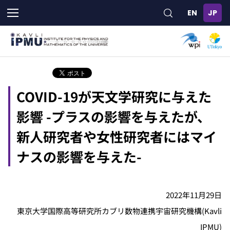
メ
イ
ン
コ
ン
テ
ン
ツ
COVID-19が天文学研究に与えた
に
移
影響 -プラスの影響を与えたが、
動
新人研究者や女性研究者にはマイ
ナスの影響を与えた-
2022年11月29日
東京大学国際高等研究所カブリ数物連携宇宙研究機構(Kavli
IPMU)