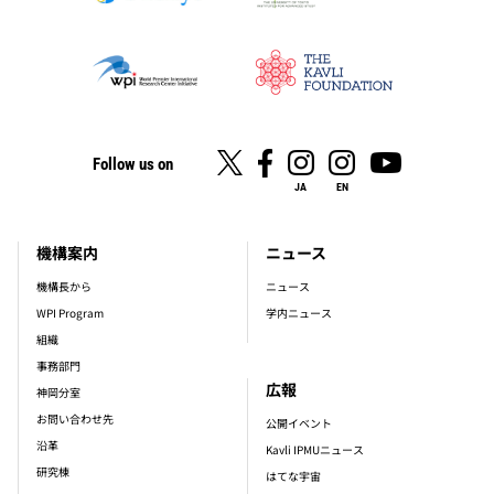
Follow us on
JA
EN
機構案内
ニュース
footer_main_menu
機構長から
ニュース
WPI Program
学内ニュース
組織
事務部門
広報
神岡分室
お問い合わせ先
公開イベント
沿革
Kavli IPMUニュース
研究棟
はてな宇宙