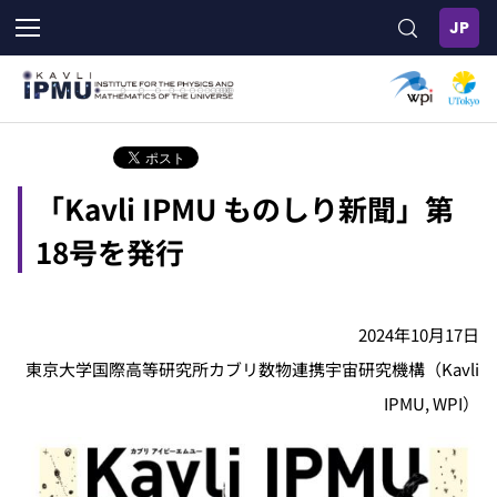
メ
イ
ン
コ
ン
テ
ン
ツ
「Kavli IPMU ものしり新聞」第
に
移
18号を発行
動
2024年10月17日
東京大学国際高等研究所カブリ数物連携宇宙研究機構（Kavli
IPMU, WPI）