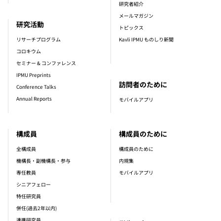
研究者紹介
メールマガジン
研究活動
トピックス
リサーチプログラム
Kavli IPMU ものしり新聞
コロキウム
セミナー & コンファレンス
IPMU Preprints
訪問者のために
Conference Talks
Annual Reports
モバイルアプリ
構成員
構成員のために
全構成員
構成員のために
機構長・副機構長・参与
内規集
専任教員
モバイルアプリ
シニアフェロー
特任研究員
併任(過去2年以内)
連携研究員