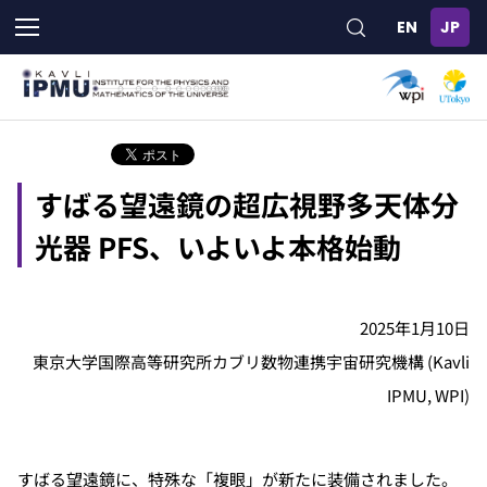
メ
イ
ン
コ
ン
テ
ン
ツ
すばる望遠鏡の超広視野多天体分
に
移
光器 PFS、いよいよ本格始動
動
2025年1月10日
東京大学国際高等研究所カブリ数物連携宇宙研究機構 (Kavli
IPMU, WPI)
すばる望遠鏡に、特殊な「複眼」が新たに装備されました。