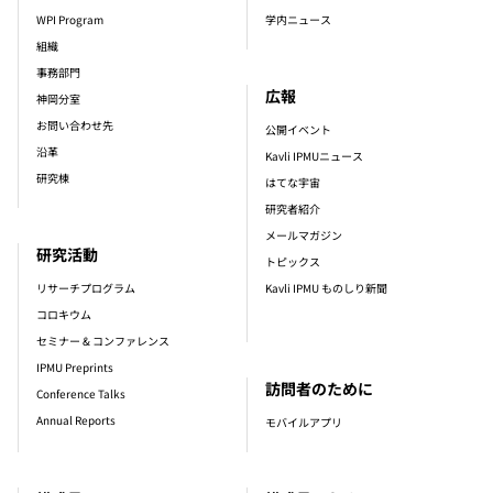
WPI Program
学内ニュース
組織
事務部門
広報
神岡分室
お問い合わせ先
公開イベント
沿革
Kavli IPMUニュース
研究棟
はてな宇宙
研究者紹介
メールマガジン
研究活動
トピックス
リサーチプログラム
Kavli IPMU ものしり新聞
コロキウム
セミナー & コンファレンス
IPMU Preprints
訪問者のために
Conference Talks
Annual Reports
モバイルアプリ