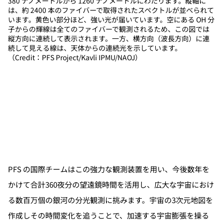
380 ナノメートルから 1260 ナノメートルにわたります。縦軸に
は、約 2400 本のファイバーで取得されたスペクトルが並べられて
います。黄色い部分ほど、強い光が届いています。空にある OH 分
子からの輝線は全てのファイバーで観測されるため、この図では
縦方向に連続して表示されます。一方、横方向（波長方向）に連
続して見える線は、天体からの連続光を示しています。
（Credit：PFS Project/Kavli IPMU/NAOJ）
PFS の国際チームはこの強力な観測装置を用い、今後数年を
かけて合計360夜分の望遠鏡時間を活用し、広大な宇宙におけ
る数百万個の銀河の分光観測に挑みます。宇宙の3次元地図を
作成しその時間変化を追うことで、加速する宇宙膨張を操る