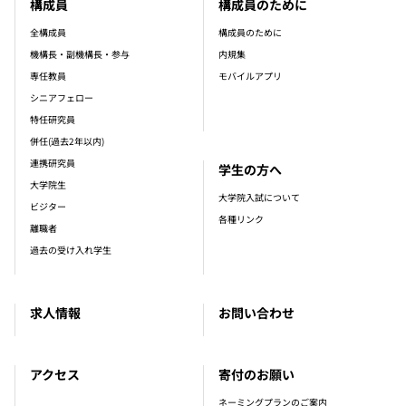
構成員
構成員のために
全構成員
構成員のために
機構長・副機構長・参与
内規集
専任教員
モバイルアプリ
シニアフェロー
特任研究員
併任(過去2年以内)
連携研究員
学生の方へ
大学院生
大学院入試について
ビジター
各種リンク
離職者
過去の受け入れ学生
求人情報
お問い合わせ
アクセス
寄付のお願い
ネーミングプランのご案内