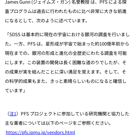
James Gunn (ジェイムズ・ガン) 名誉教授 は、PFS による探
査プログラムは過去に行われたものに比べ非常に大きな前進
になるとして、次のように述べています。
「SDSS は基本的に現在の宇宙における銀河の調査を行いまし
た。一方、PFS は、星形成が宇宙で始まった約100億年前から
現在までの、銀河の形成と進化の全歴史にわたる調査を可能
にします。この装置の開発は長く困難な道のりでしたが、そ
の成果が実を結んだことに深い満足を覚えます。そして、そ
の科学的成果もまた、きっと素晴らしいものになると確信し
ています」
（
注1
）PFS プロジェクトに参加している研究機関と協力した
主な業者については以下のページをご参照ください。
https://pfs.ipmu.jp/vendors.html