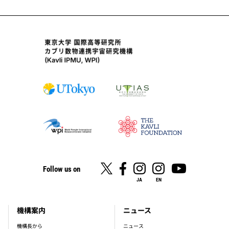
Follow us on
JA
EN
機構案内
ニュース
footer_main_menu
機構長から
ニュース