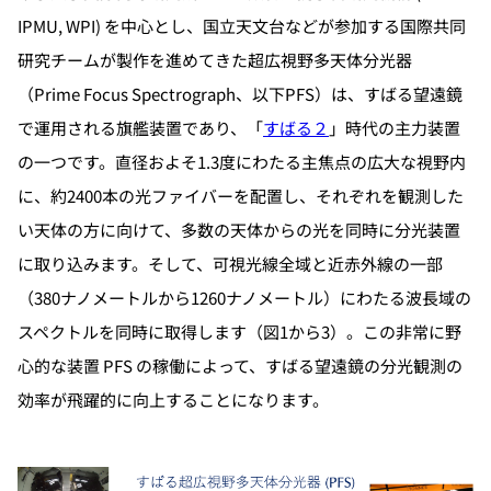
IPMU, WPI) を中心とし、国立天文台などが参加する国際共同
研究チームが製作を進めてきた超広視野多天体分光器
（Prime Focus Spectrograph、以下PFS）は、すばる望遠鏡
で運用される旗艦装置であり、「
すばる２
」時代の主力装置
の一つです。直径およそ1.3度にわたる主焦点の広大な視野内
に、約2400本の光ファイバーを配置し、それぞれを観測した
い天体の方に向けて、多数の天体からの光を同時に分光装置
に取り込みます。そして、可視光線全域と近赤外線の一部
（380ナノメートルから1260ナノメートル）にわたる波長域の
スペクトルを同時に取得します（図1から3）。この非常に野
心的な装置 PFS の稼働によって、すばる望遠鏡の分光観測の
効率が飛躍的に向上することになります。