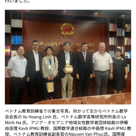
行いました。
ベトナム教育訓練省での集合写真。向かって左からベトナム数学
会会長の Vu Hoang Linh 氏、ベトナム数学高等研究所所長の Le
Minh Ha 氏、アジア・オセアニア地域女性数学者団体総裁の伊藤
由佳理 Kavli IPMU 教授、国際数学連合総裁の中島啓 Kavli IPMU 教
授、ベトナム教育訓練省副長官のNguyen Van Phuc氏、国際産