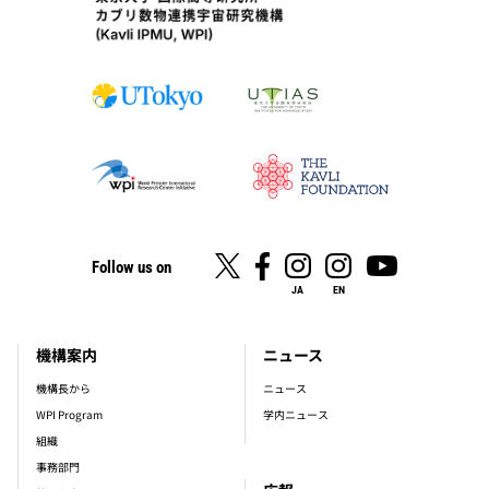
Follow us on
JA
EN
機構案内
ニュース
footer_main_menu
機構長から
ニュース
WPI Program
学内ニュース
組織
事務部門