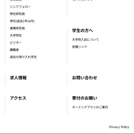
シニアフェロー
特任研究員
併任(過去2年以内)
連携研究員
学生の方へ
大学院生
大学院入試について
ビジター
各種リンク
離職者
過去の受け入れ学生
求人情報
お問い合わせ
アクセス
寄付のお願い
ネーミングプランのご案内
Privacy Policy