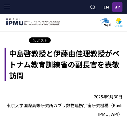
メ
イ
ン
コ
ン
テ
ン
ツ
中島啓教授と伊藤由佳理教授がベ
に
移
トナム教育訓練省の副長官を表敬
動
訪問
2025年9月30日
東京大学国際高等研究所カブリ数物連携宇宙研究機構（Kavli
IPMU, WPI）