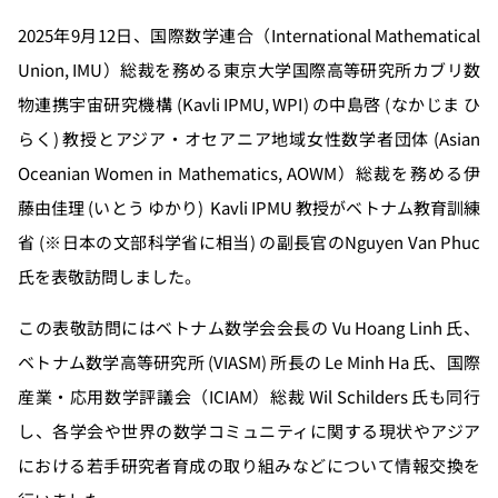
2025年9月12日、国際数学連合（International Mathematical
Union, IMU）総裁を務める東京大学国際高等研究所カブリ数
物連携宇宙研究機構 (Kavli IPMU, WPI) の中島啓 (なかじま ひ
らく) 教授とアジア・オセアニア地域女性数学者団体 (Asian
Oceanian Women in Mathematics, AOWM）総裁を務める伊
藤由佳理 (いとう ゆかり) Kavli IPMU 教授がベトナム教育訓練
省 (※日本の文部科学省に相当) の副長官のNguyen Van Phuc
氏を表敬訪問しました。
この表敬訪問にはベトナム数学会会長の Vu Hoang Linh 氏、
ベトナム数学高等研究所 (VIASM) 所長の Le Minh Ha 氏、国際
産業・応用数学評議会（ICIAM）総裁 Wil Schilders 氏も同行
し、各学会や世界の数学コミュニティに関する現状やアジア
における若手研究者育成の取り組みなどについて情報交換を