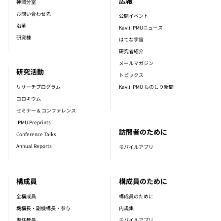
広報
神岡分室
お問い合わせ先
公開イベント
沿革
Kavli IPMUニュース
研究棟
はてな宇宙
研究者紹介
メールマガジン
研究活動
トピックス
リサーチプログラム
Kavli IPMU ものしり新聞
コロキウム
セミナー & コンファレンス
IPMU Preprints
訪問者のために
Conference Talks
Annual Reports
モバイルアプリ
構成員
構成員のために
全構成員
構成員のために
機構長・副機構長・参与
内規集
専任教員
モバイルアプリ