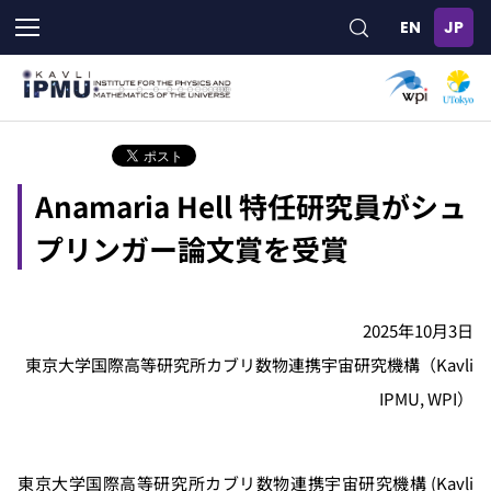
メ
イ
ン
コ
ン
テ
ン
ツ
Anamaria Hell 特任研究員がシュ
に
移
プリンガー論文賞を受賞
動
2025年10月3日
東京大学国際高等研究所カブリ数物連携宇宙研究機構（Kavli
IPMU, WPI）
東京大学国際高等研究所カブリ数物連携宇宙研究機構 (Kavli