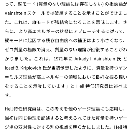
って、縦モード (質量のない理論には存在しない) の摂動論が
Vainshtein スケールでは破綻することを示すことができまし
た。これは、縦モードが強結合になることを意味します。さ
らに、より高エネルギーの状態にアプローチするに従って、
縦モードに起因する残存自由度への補正はより小さくなり、
ゼロ質量の極限で消え、質量のない理論が回復することがわ
かりました。これは、1971年に Arkady I. Vainshtein 氏 と
Iosef B. Kriplovich 氏が当初予想したように、質量を持つヤン
＝ミルズ理論が高エネルギーの領域において良好な振る舞い
をすることを示唆しています」と Hell 特任研究員は述べま
す。
Hell 特任研究員は、この考えを他のゲージ理論にも応用し、
当初は同じ物理を記述すると考えられてきた質量を持つゲー
ジ場の双対性に対する別の視点を明らかにしました。Hell 特