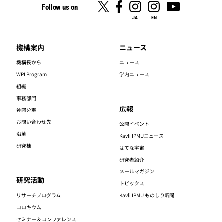
Follow us on
JA
EN
機構案内
ニュース
footer_main_menu
機構長から
ニュース
WPI Program
学内ニュース
組織
事務部門
広報
神岡分室
お問い合わせ先
公開イベント
沿革
Kavli IPMUニュース
研究棟
はてな宇宙
研究者紹介
メールマガジン
研究活動
トピックス
リサーチプログラム
Kavli IPMU ものしり新聞
コロキウム
セミナー & コンファレンス