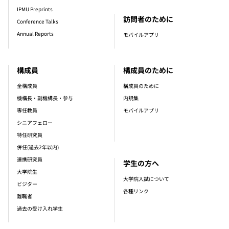
IPMU Preprints
訪問者のために
Conference Talks
Annual Reports
モバイルアプリ
構成員
構成員のために
全構成員
構成員のために
機構長・副機構長・参与
内規集
専任教員
モバイルアプリ
シニアフェロー
特任研究員
併任(過去2年以内)
連携研究員
学生の方へ
大学院生
大学院入試について
ビジター
各種リンク
離職者
過去の受け入れ学生