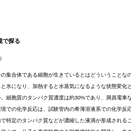
鏡で探る
授）
子の集合体である細胞が生きているとはどういうこと
ると氷になり、加熱すると水蒸気になるような状態変化
。細胞質のタンパク質濃度は約30%であり、満員電車
環境での化学反応は、試験管内の希薄溶液系での化学反
内で特定のタンパク質などが濃縮した液滴が形成される