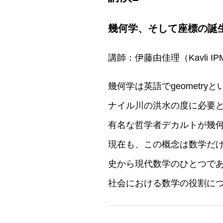
幾何学、そして座標の誕
講師：伊藤由佳理（Kavli IP
幾何学は英語でgeometry
ナイル川の洪水の度に必要
有名な哲学者デカルトが幾
現在も、この概念は数学だ
史から現代数学のひとつで
社会における数学の役割に