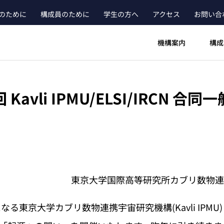
のために
構成員のために
学生の方へ
アクセス
お問い合
ader_main_menu_contact
機構案内
構成
回 Kavli IPMU/ELSI/IRCN
東京大学国際高等研究所カブリ数物連携宇宙研
目となる東京大学カブリ数物連携宇宙研究機構(Kavli IP