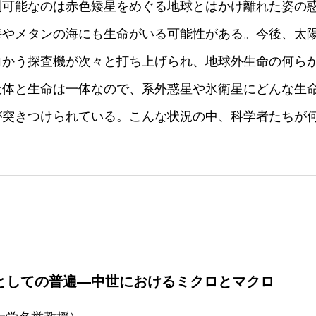
測可能なのは赤色矮星をめぐる地球とはかけ離れた姿の
海やメタンの海にも生命がいる可能性がある。今後、太
向かう探査機が次々と打ち上げられ、地球外生命の何ら
天体と生命は一体なので、系外惑星や氷衛星にどんな生
が突きつけられている。こんな状況の中、科学者たちが
としての普遍―中世におけるミクロとマクロ