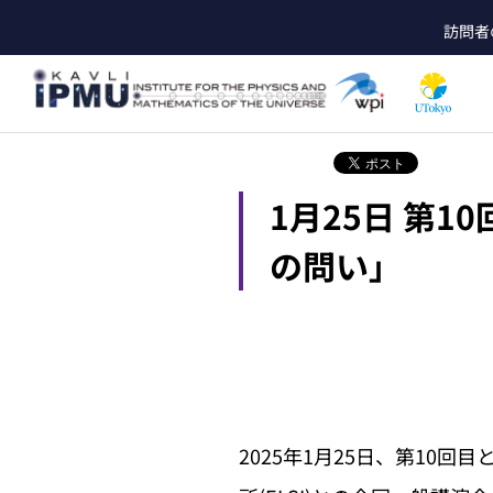
メ
訪問者
イ
he
ン
コ
ン
テ
ン
ツ
1月25日 第10
に
移
動
の問い」
2025年1月25日、第10回