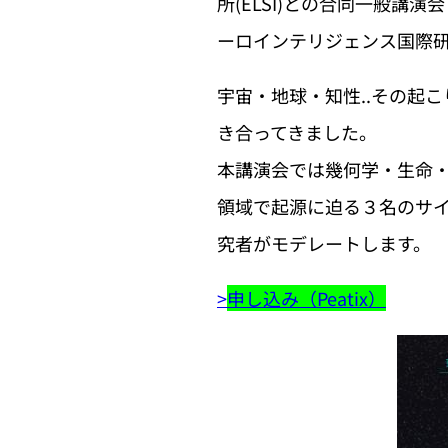
所(ELSI)との合同一般
ーロインテリジェンス国際研究
宇宙・地球・知性..その起
き合ってきました。
本講演会では幾何学・生命
領域で起源に迫る３名のサ
究者がモデレートします。
>
申し込み（Peatix）