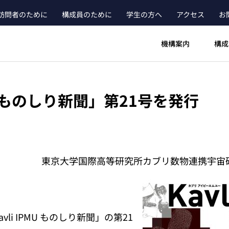
訪問者のために
構成員のために
学生の方へ
アクセス
お
header_main_menu_contact
機構案内
構成
PMU ものしり新聞」第21号を発行
東京大学国際高等研究所カブリ数物連携宇宙研究機構（
li IPMU ものしり新聞」の第21