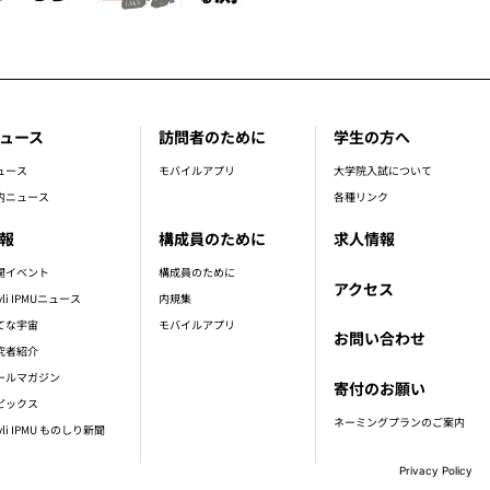
ュース
訪問者のために
学生の方へ
ュース
モバイルアプリ
大学院入試について
内ニュース
各種リンク
報
構成員のために
求人情報
開イベント
構成員のために
アクセス
vli IPMUニュース
内規集
てな宇宙
モバイルアプリ
お問い合わせ
究者紹介
ールマガジン
寄付のお願い
ピックス
ネーミングプランのご案内
vli IPMU ものしり新聞
Privacy Policy