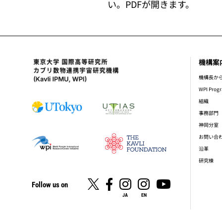
い。PDFが開きます。
機構案
foot
機構長か
WPI Prog
組織
事務部門
神岡分室
お問い合
沿革
研究棟
Follow us on
JA
EN