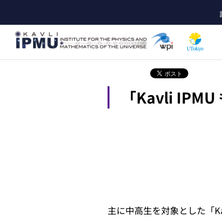
メ
イ
ン
コ
ン
テ
ン
ツ
「Kavli I
に
移
動
主に中高生を対象とした「Kav