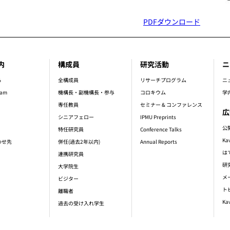
PDFダウンロード
内
構成員
研究活動
ニ
er_main_menu
ら
全構成員
リサーチプログラム
ニ
ram
機構長・副機構長・参与
コロキウム
学
専任教員
セミナー & コンファレンス
広
シニアフェロー
IPMU Preprints
公
特任研究員
Conference Talks
Ka
わせ先
併任(過去2年以内)
Annual Reports
は
連携研究員
研
大学院生
メ
ビジター
ト
離職者
Ka
過去の受け入れ学生