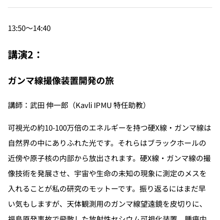
13:50〜14:40
講演2：
ガンマ線撮像装置開発の旅
講師：武田 伸一郎（Kavli IPMU 特任助教）
可視光の約10-100万倍のエネルギーを持つ硬X線・ガンマ線は
自然界の中にありふれた光です。それらはブラックホールの
近傍や原子核の内部から放出されます。硬X線・ガンマ線の撮
像技術を発展させ、宇宙や生命の未知の現象に測定のメスを
入れることが私の研究のモットーです。振り返るにはまだ早
い気もしますが、天体観測用のガンマ線望遠鏡を皮切りに、
福島原発事故で飛散した放射性セシウム可視化装置、腫瘍内