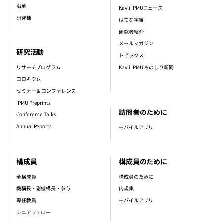
沿革
Kavli IPMUニュース
研究棟
はてな宇宙
研究者紹介
メールマガジン
研究活動
トピックス
リサーチプログラム
Kavli IPMU ものしり新聞
コロキウム
セミナー & コンファレンス
IPMU Preprints
訪問者のために
Conference Talks
Annual Reports
モバイルアプリ
構成員
構成員のために
全構成員
構成員のために
機構長・副機構長・参与
内規集
専任教員
モバイルアプリ
シニアフェロー