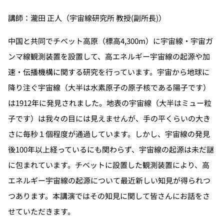
講師：瀧田 正人（宇宙線研究所 教授(副所長)）
中国と共同でチベット高原（標高4,300m）に宇宙線・宇宙ガ
ンマ線観測装置を設置して、高エネルギー宇宙線の起源や加
速・伝播機構に関する研究を行っています。宇宙から地球に
降り注ぐ宇宙線（大半は水素原子の原子核である陽子です）
は1912年に発見されました。地表の宇宙線（大半はミュー粒
子です）は我々の目には見えませんが、手の平くらいの大き
さに毎秒１個程度が通過しています。しかし、宇宙線の発見
後100年以上経っているにも関わらず、宇宙線の起源は未だ謎
に包まれています。チベットに設置した観測装置により、高
エネルギー宇宙線の起源について最近新しい知見が得られつ
つあります。本講演ではその知見に関して皆さんにお話をさ
せていただきます。