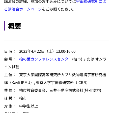
講演会の詳細、参加のお申込みについては
宇宙線研究所によ
る講演会ホームページ
をご参照ください。
概要
日 時： 2023年4月22日（土）13:00-16:00
会 場：
柏の葉カンファレンスセンター
(柏市) または オンラ
イン試聴
主 催： 東京大学国際高等研究所カブリ数物連携宇宙研究機
構（Kavli IPMU）, 東京大学宇宙線研究所（ICRR）
共 催： 柏市教育委員会、三井不動産株式会社(特別協力)
後 援： 柏市
対 象： 中学生以上