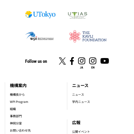
Follow us on
JA
EN
機構案内
ニュース
footer_main_menu
機構長から
ニュース
WPI Program
学内ニュース
組織
事務部門
広報
神岡分室
お問い合わせ先
公開イベント