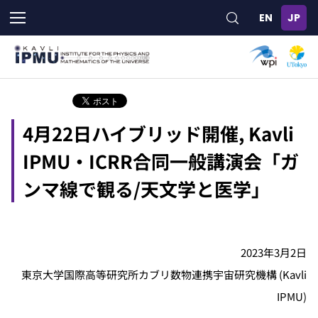
メ
イ
ン
コ
ン
テ
ン
ツ
4月22日ハイブリッド開催, Kavli
に
移
IPMU・ICRR合同一般講演会「ガ
動
ンマ線で観る/天文学と医学」
2023年3月2日
東京大学国際高等研究所カブリ数物連携宇宙研究機構 (Kavli
IPMU)