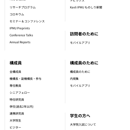
トピックス
リサーチプログラム
Kavli IPMU ものしり新聞
コロキウム
セミナー & コンファレンス
IPMU Preprints
訪問者のために
Conference Talks
Annual Reports
モバイルアプリ
構成員
構成員のために
全構成員
構成員のために
機構長・副機構長・参与
内規集
専任教員
モバイルアプリ
シニアフェロー
特任研究員
併任(過去2年以内)
連携研究員
学生の方へ
大学院生
大学院入試について
ビジター