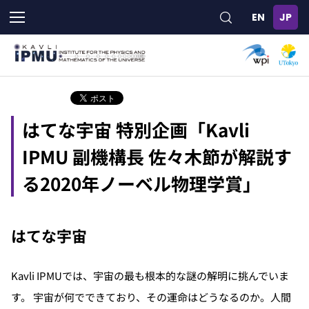
メ
イ
ン
コ
ン
テ
ン
ツ
はてな宇宙 特別企画「Kavli
に
移
IPMU 副機構長 佐々木節が解説す
動
る2020年ノーベル物理学賞」
はてな宇宙
Kavli IPMUでは、宇宙の最も根本的な謎の解明に挑んでいま
す。 宇宙が何でできており、その運命はどうなるのか。人間