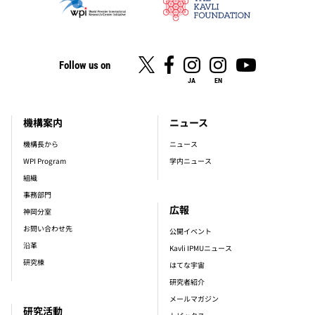
Follow us on
JA
EN
機構案内
ニュース
footer_main_menu
機構長から
ニュース
WPI Program
学内ニュース
組織
事務部門
広報
神岡分室
お問い合わせ先
公開イベント
沿革
Kavli IPMUニュース
研究棟
はてな宇宙
研究者紹介
メールマガジン
研究活動