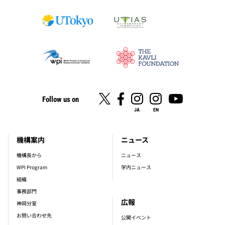
Follow us on
JA
EN
機構案内
ニュース
footer_main_menu
機構長から
ニュース
WPI Program
学内ニュース
組織
事務部門
広報
神岡分室
お問い合わせ先
公開イベント