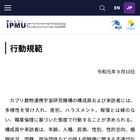
メ
イ
ン
コ
ン
テ
ン
行動規範
ツ
に
移
令和元年９月10日
動
カブリ数物連携宇宙研究機構の構成員および来訪者には、
多様性を受け入れ、差別、ハラスメント、報復とは縁のな
い、職業倫理に基づいた態度で行動することが求められる。
構成員や来訪者は、年齢、人種、民族、性別、性的志向、婚
姻状況、国籍、政治団体などの個人的特徴に関する不適切な