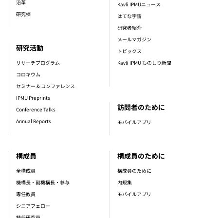
沿革
Kavli IPMUニュース
研究棟
はてな宇宙
研究者紹介
メールマガジン
研究活動
トピックス
リサーチプログラム
Kavli IPMU ものしり新聞
コロキウム
セミナー & コンファレンス
IPMU Preprints
訪問者のために
Conference Talks
Annual Reports
モバイルアプリ
構成員
構成員のために
全構成員
構成員のために
機構長・副機構長・参与
内規集
専任教員
モバイルアプリ
シニアフェロー
特任研究員