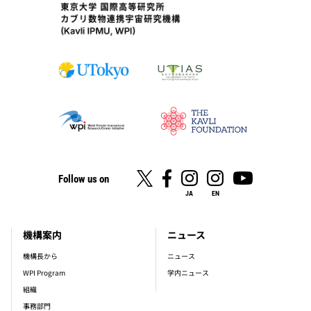
Follow us on
JA
EN
機構案内
ニュース
footer_main_menu
機構長から
ニュース
WPI Program
学内ニュース
組織
事務部門