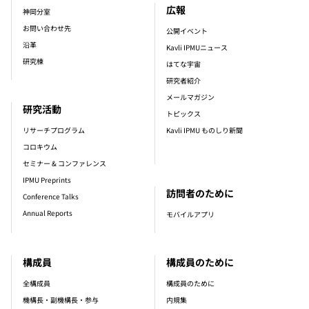
広報
神岡分室
お問い合わせ先
公開イベント
沿革
Kavli IPMUニュース
研究棟
はてな宇宙
研究者紹介
メールマガジン
研究活動
トピックス
リサーチプログラム
Kavli IPMU ものしり新聞
コロキウム
セミナー & コンファレンス
IPMU Preprints
訪問者のために
Conference Talks
Annual Reports
モバイルアプリ
構成員
構成員のために
全構成員
構成員のために
機構長・副機構長・参与
内規集