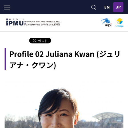
メ
イ
ン
コ
ン
テ
ン
ツ
Profile 02 Juliana Kwan (ジュリ
に
移
アナ・クワン)
動