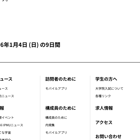
26年1月4日 (日) の9日間
ュース
訪問者のために
学生の方へ
ュース
モバイルアプリ
大学院入試について
内ニュース
各種リンク
報
構成員のために
求人情報
開イベント
構成員のために
アクセス
vli IPMUニュース
内規集
てな宇宙
モバイルアプリ
お問い合わせ
究者紹介