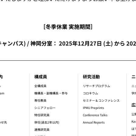
［冬季休業 実施期間］
(柏キャンパス) / 神岡分室： 2025年12月27日 (土) から 20
内
構成員
研究活動
ニ
er_main_menu
ら
全構成員
リサーチプログラム
ニ
ram
機構長・副機構長・参与
コロキウム
学
専任教員
セミナー & コンファレンス
広
シニアフェロー
IPMU Preprints
公
特任研究員
Conference Talks
Ka
わせ先
併任(過去2年以内)
Annual Reports
は
連携研究員
研