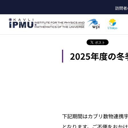
メ
訪問者
イ
he
ン
コ
ン
テ
ン
ツ
2025年度の
に
移
動
下記期間はカブリ数物連携宇宙
となります。ご不便をおか