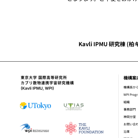
Kavli IPMU 研究棟 
機構案
foot
機構長か
WPI Prog
組織
事務部門
神岡分室
お問い合
沿革