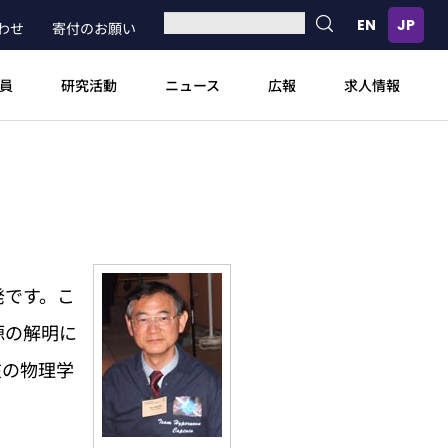
わせ
寄付のお願い
員
研究活動
ニュース
広報
求人情報
発です。こ
源の解明に
在の物理学