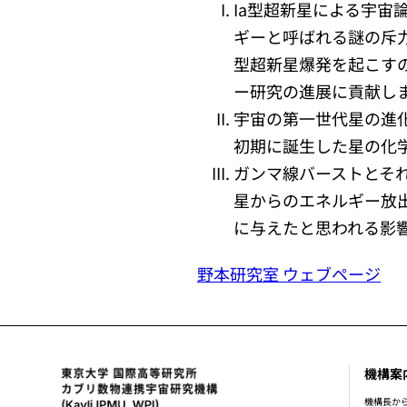
Ia型超新星による宇宙
ギーと呼ばれる謎の斥
型超新星爆発を起こす
ー研究の進展に貢献し
宇宙の第一世代星の進
初期に誕生した星の化
ガンマ線バーストとそ
星からのエネルギー放
に与えたと思われる影
野本研究室 ウェブページ
機構案
foot
機構長か