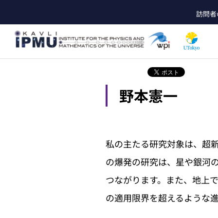
メ
訪問者
イ
he
ン
コ
ン
テ
ン
ツ
野本憲一
に
移
動
私の主たる研究対象は、超
の爆発の研究は、星や銀河
つながります。また、地上
の適用限界を超えるような進