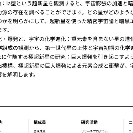
論：Ia型という超新星を観測すると、宇宙膨張の加速と
力源の存在を調べることができます。どの星がどのような
のかを明らかにして、超新星を使った精密宇宙論と暗黒
ます。
化・爆発と、宇宙の化学進化：重元素を含まない星の進
学組成の観測から、第一世代星の正体と宇宙初期の化学
れに付随する極超新星の研究：巨大爆発を引き起こすよ
出機構、極超新星の巨大爆発による元素合成と衝撃が、
響を解明します。
内
構成員
研究活動
ニ
er_main_menu
ら
全構成員
リサーチプログラム
ニ