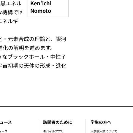
暗黒エネル
Ken'ichi
Nomoto
機構でIa
エネルギ
化・元素合成の理論と、銀河
進化の解明を進めます。
うなブラックホール・中性子
宇宙初期の天体の形成・進化
ュース
訪問者のために
学生の方へ
ュース
モバイルアプリ
大学院入試について