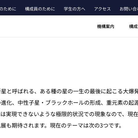
のために
構成員のために
学生の方へ
アクセス
お問い合
ader_main_menu_contact
機構案内
構成
新星と呼ばれる、ある種の星の一生の最後に起こる大爆
の進化、中性子星・ブラックホールの形成、重元素の起
では実現できないような極限的状況での現象なので、現
展も期待されます。現在のテーマは次の3つです。