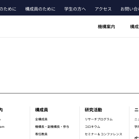
のために
構成員のために
学生の方へ
アクセス
お問い合
ader_main_menu_contact
機構案内
構成
内
構成員
研究活動
ニ
er_main_menu
ら
全構成員
リサーチプログラム
ニ
ram
機構長・副機構長・参与
コロキウム
学
専任教員
セミナー & コンファレンス
広