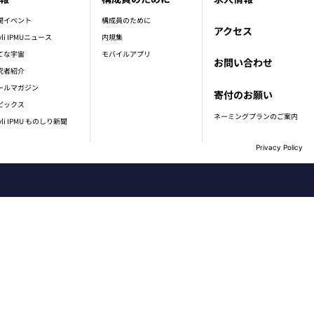
開イベント
構成員のために
アクセス
vli IPMUニュース
内規集
てな宇宙
モバイルアプリ
お問い合わせ
究者紹介
ールマガジン
寄付のお願い
ピックス
ネーミングプランのご案内
vli IPMU ものしり新聞
Privacy Policy