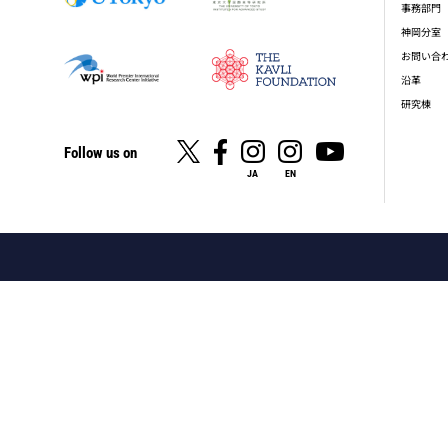
事務部門
神岡分室
お問い合
沿革
研究棟
Follow us on
JA
EN