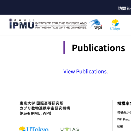
メ
訪問者
イ
he
ン
コ
ン
テ
ン
Publications
ツ
に
移
動
View Publications
.
機構案
foot
機構長か
WPI Prog
組織