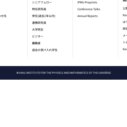
シニアフェロー
IPMU Preprints
公
特任研究員
Conference Talks
Ka
わせ先
併任(過去2年以内)
Annual Reports
は
連携研究員
研
大学院生
メ
ビジター
ト
離職者
Ka
過去の受け入れ学生
© KAVLI INSTITUTE FOR THE PHYSICS AND MATHEMATICS OF THE UNIVERSE