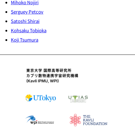
Mihoko Nojiri
Serguey Petcov
Satoshi Shirai
Kohsaku Tobioka
Koji Tsumura