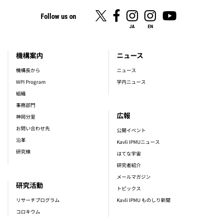
Follow us on
JA
EN
機構案内
ニュース
footer_main_menu
機構長から
ニュース
WPI Program
学内ニュース
組織
事務部門
広報
神岡分室
お問い合わせ先
公開イベント
沿革
Kavli IPMUニュース
研究棟
はてな宇宙
研究者紹介
メールマガジン
研究活動
トピックス
リサーチプログラム
Kavli IPMU ものしり新聞
コロキウム