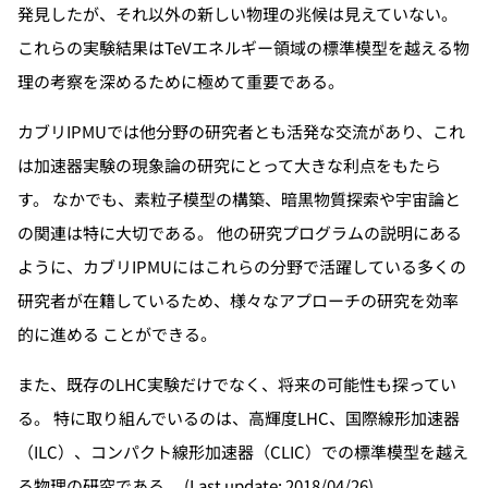
発見したが、それ以外の新しい物理の兆候は見えていない。
これらの実験結果はTeVエネルギー領域の標準模型を越える物
理の考察を深めるために極めて重要である。
カブリIPMUでは他分野の研究者とも活発な交流があり、これ
は加速器実験の現象論の研究にとって大きな利点をもたら
す。 なかでも、素粒子模型の構築、暗黒物質探索や宇宙論と
の関連は特に大切である。 他の研究プログラムの説明にある
ように、カブリIPMUにはこれらの分野で活躍している多くの
研究者が在籍しているため、様々なアプローチの研究を効率
的に進める ことができる。
また、既存のLHC実験だけでなく、将来の可能性も探ってい
る。 特に取り組んでいるのは、高輝度LHC、国際線形加速器
（ILC）、コンパクト線形加速器（CLIC）での標準模型を越え
る物理の研究である。 (Last update: 2018/04/26)