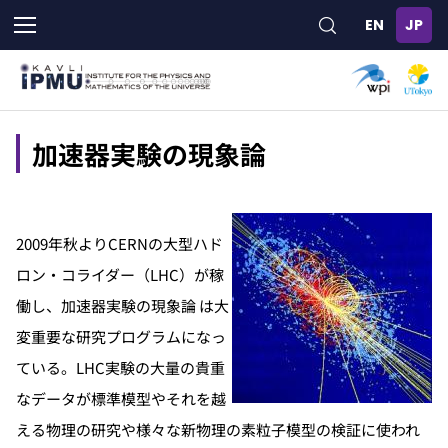
メ
イ
ン
コ
ン
テ
ン
加速器実験の現象論
ツ
に
移
動
2009年秋よりCERNの大型ハド
ロン・コライダー（LHC）が稼
働し、加速器実験の現象論 は大
変重要な研究プログラムになっ
ている。LHC実験の大量の貴重
なデータが標準模型やそれを越
える物理の研究や様々な新物理の素粒子模型の検証に使われ