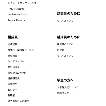
セミナー & コンファレンス
IPMU Preprints
訪問者のために
Conference Talks
Annual Reports
モバイルアプリ
構成員
構成員のために
全構成員
構成員のために
機構長・副機構長・参与
内規集
専任教員
モバイルアプリ
シニアフェロー
特任研究員
併任(過去2年以内)
連携研究員
学生の方へ
大学院生
大学院入試について
ビジター
各種リンク
離職者
過去の受け入れ学生