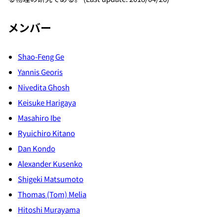
メンバー
Shao-Feng Ge
Yannis Georis
Nivedita Ghosh
Keisuke Harigaya
Masahiro Ibe
Ryuichiro Kitano
Dan Kondo
Alexander Kusenko
Shigeki Matsumoto
Thomas (Tom) Melia
Hitoshi Murayama