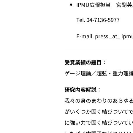
IPMU広報担当 宮副英恵 
Tel. 04-7136-5977
E-mail. press _at_ ipm
受賞業績の題目
：
ゲージ理論／超弦・重力理
研究内容解説
：
我々の身のまわりのあらゆ
がいくつか固く結びついて
に強い力で固く結びついて