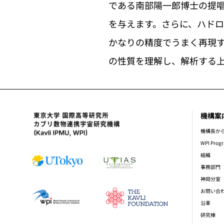
である南部陽一郎博士の提
を与えます。さらに、ハド
かなりの精度でうまく再現
の性質を理解し、解析する
機構案
foot
機構長か
WPI Prog
組織
事務部門
神岡分室
お問い合
沿革
研究棟