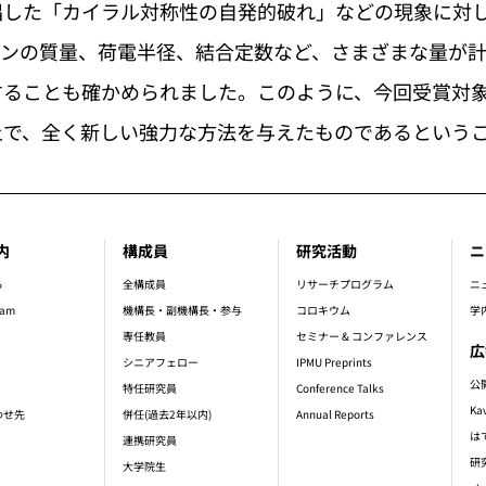
唱した「カイラル対称性の自発的破れ」などの現象に対
ロンの質量、荷電半径、結合定数など、さまざまな量が
することも確かめられました。このように、今回受賞対
上で、全く新しい強力な方法を与えたものであるという
内
構成員
研究活動
ニ
er_main_menu
ら
全構成員
リサーチプログラム
ニ
ram
機構長・副機構長・参与
コロキウム
学
専任教員
セミナー & コンファレンス
広
シニアフェロー
IPMU Preprints
公
特任研究員
Conference Talks
Ka
わせ先
併任(過去2年以内)
Annual Reports
は
連携研究員
研
大学院生