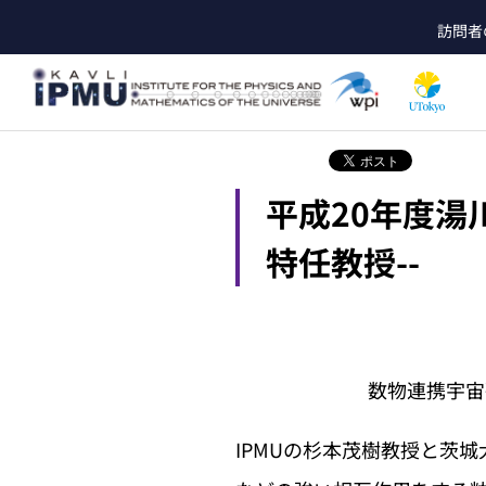
メ
訪問者
イ
he
ン
コ
ン
テ
ン
ツ
平成20年度湯
に
移
動
特任教授--
数物連携宇宙研究機構
IPMUの杉本茂樹教授と茨