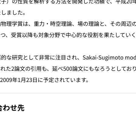
子）の性質を解析する方法を開発した功績で、平成20
たしました。
論物理学賞は、重力・時空理論、場の理論と、その周辺
かつ、受賞以降も対象分野で中心的な役割を果たしてい
研究として非常に注目され、Sakai-Sugimoto m
発表された2論文の引用も、延べ500論文にもなろうとして
009年1月23日に予定されています。
合わせ先