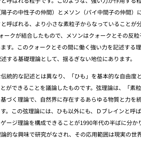
ンと呼ばれる粒子です。このような、強い力が作用する
（陽子の中性子の仲間）とメソン（パイ中間子の仲間）
クと呼ばれる、より小さな素粒子からなっていることが
クォークが結合したもので、メソンはクォークとその反粒
います。このクォークとその間に働く強い力を記述する
記述する基礎理論として、揺るぎない地位にあります。
伝統的な記述とは異なり、「ひも」を基本的な自由度と
ことができることを議論したものです。弦理論は、「素
に基づく理論で、自然界に存在するあらゆる物質と力を
ます。この弦理論には、ひも以外にも、Ｄブレインと呼
ゲージ理論を構成できることが1990年代の半ばに分か
理論的な興味で研究がなされ、その応用範囲は現実の世