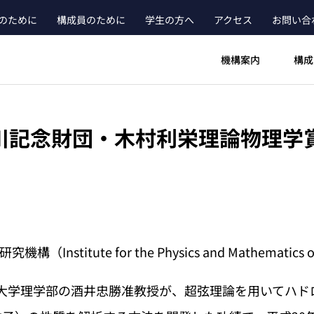
のために
構成員のために
学生の方へ
アクセス
お問い合
ader_main_menu_contact
機構案内
構成
川記念財団・木村利栄理論物理学賞
（Institute for the Physics and Mathematics of
城大学理学部の酒井忠勝准教授が、超弦理論を用いてハ