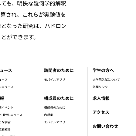
しても、明快な幾何学的解釈
計算され、これらが実験値を
象となった研究は、ハドロン
ことができます。
ュース
訪問者のために
学生の方へ
ュース
モバイルアプリ
大学院入試について
内ニュース
各種リンク
報
構成員のために
求人情報
開イベント
構成員のために
アクセス
vli IPMUニュース
内規集
てな宇宙
モバイルアプリ
お問い合わせ
究者紹介