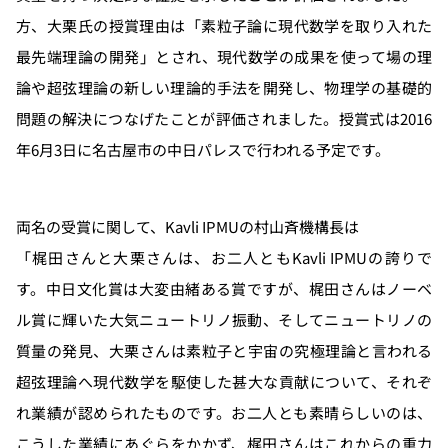
方、大栗氏の授賞理由は「素粒子論に現代数学を取り入れた
最先端理論の開発」とされ、現代数学の成果を使って場の理
論や超弦理論の新しい理論的手法を開発し、物理学の基礎的
問題の解決につなげたことが評価されました。授賞式は2016
年6月3日に名古屋市の中日パレスで行われる予定です。
両名の受賞に関して、Kavli IPMUの村山斉機構長は
「梶田さんと大栗さんは、お二人ともKavli IPMUの誇りで
す。中日文化賞は大変由緒ある賞ですが、梶田さんはノーベ
ル賞に輝いた大気ニュートリノ振動、そしてニュートリノの
質量の発見、大栗さんは素粒子と宇宙の究極理論と言われる
超弦理論へ現代数学を駆使した甚大な貢献について、それぞ
れ業績が認められたものです。お二人とも素晴らしいのは、
こうした業績にあぐらをかかず、梶田さんはこれからの重力