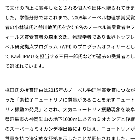
て文化の向上に寄与したとされる個人や団体へ贈られてきま
した。学術分野ではこれまで、2008年ノーベル物理学賞受賞
者の小林誠氏と益川敏英氏を含む6名のノーベル賞受賞者やフ
ィールズ賞受賞者の森重文氏、物理学者であり世界トップレ
ベル研究拠点プログラム (WPI) のプログラムオフィサーとし
て Kavli IPMU を担当する三田一郎氏などが過去の受賞者とし
て選ばれています。
梶田氏の授賞理由は2015年のノーベル物理学賞受賞につなが
った「素粒子ニュートリノに質量があることを示すニュート
リノ振動の発見」とされ、大気ニュートリノ振動現象を岐阜
県飛騨市の神岡鉱山の地下1000ｍにあるカミオカンデと後継
のスーパーカミオカンデ検出器により捉え、ニュートリノが
質量を持つ決定的な証拠を示したことが評価されました。一