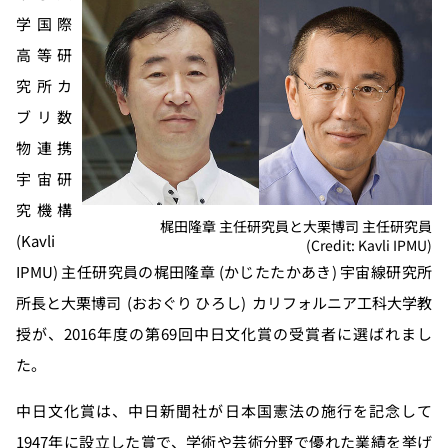
学国際
高等研
究所カ
ブリ数
物連携
宇宙研
究機構
梶田隆章 主任研究員と大栗博司 主任研究員
(Kavli
(Credit: Kavli IPMU)
IPMU) 主任研究員の梶田隆章 (かじたたかあき) 宇宙線研究所
所長と大栗博司 (おおぐり ひろし) カリフォルニア工科大学教
授が、2016年度の第69回中日文化賞の受賞者に選ばれまし
た。
中日文化賞は、中日新聞社が日本国憲法の施行を記念して
1947年に設立した賞で、学術や芸術分野で優れた業績を挙げ