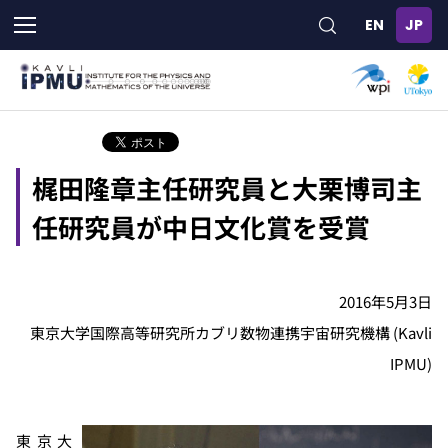
メ
イ
ン
コ
ン
テ
ン
ツ
梶田隆章主任研究員と大栗博司主
に
移
任研究員が中日文化賞を受賞
動
2016年5月3日
東京大学国際高等研究所カブリ数物連携宇宙研究機構 (Kavli
IPMU)
東京大