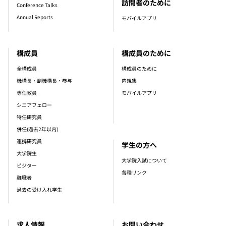
訪問者のために
Conference Talks
Annual Reports
モバイルアプリ
構成員
構成員のために
全構成員
構成員のために
機構長・副機構長・参与
内規集
専任教員
モバイルアプリ
シニアフェロー
特任研究員
併任(過去2年以内)
連携研究員
学生の方へ
大学院生
大学院入試について
ビジター
各種リンク
離職者
過去の受け入れ学生
求人情報
お問い合わせ