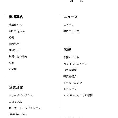
JA
EN
機構案内
ニュース
footer_main_menu
機構長から
ニュース
WPI Program
学内ニュース
組織
事務部門
広報
神岡分室
お問い合わせ先
公開イベント
沿革
Kavli IPMUニュース
研究棟
はてな宇宙
研究者紹介
メールマガジン
研究活動
トピックス
リサーチプログラム
Kavli IPMU ものしり新聞
コロキウム
セミナー & コンファレンス
IPMU Preprints