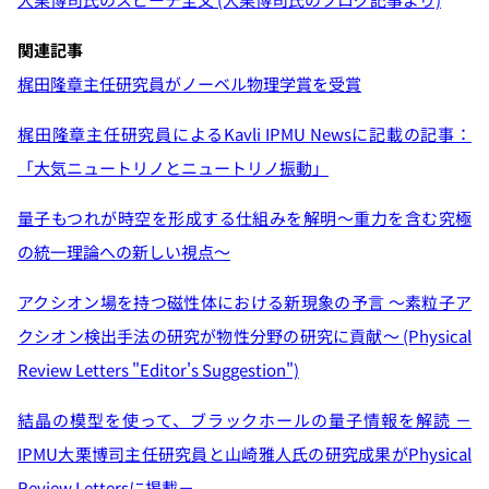
関連記事
梶田隆章主任研究員がノーベル物理学賞を受賞
梶田隆章主任研究員によるKavli IPMU Newsに記載の記事：
「大気ニュートリノとニュートリノ振動」
量子もつれが時空を形成する仕組みを解明～重力を含む究極
の統一理論への新しい視点～
アクシオン場を持つ磁性体における新現象の予言 〜素粒子ア
クシオン検出手法の研究が物性分野の研究に貢献〜 (Physical
Review Letters "Editor's Suggestion")
結晶の模型を使って、ブラックホールの量子情報を解読 －
IPMU大栗博司主任研究員と山崎雅人氏の研究成果がPhysical
Review Lettersに掲載－