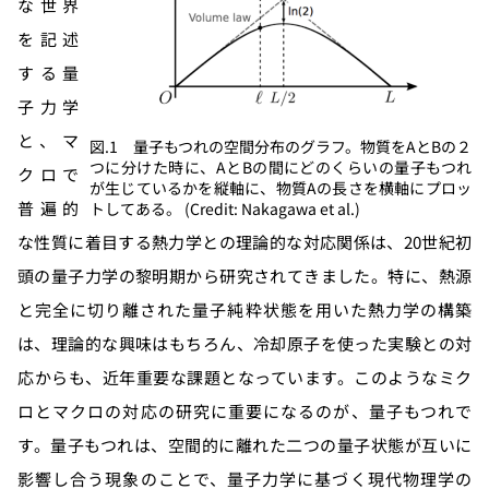
な世界
を記述
する量
子力学
と、マ
図.1 量子もつれの空間分布のグラフ。物質をAとBの２
つに分けた時に、AとBの間にどのくらいの量子もつれ
クロで
が生じているかを縦軸に、物質Aの長さを横軸にプロッ
普遍的
トしてある。 (Credit: Nakagawa et al.)
な性質に着目する熱力学との理論的な対応関係は、20世紀初
頭の量子力学の黎明期から研究されてきました。特に、熱源
と完全に切り離された量子純粋状態を用いた熱力学の構築
は、理論的な興味はもちろん、冷却原子を使った実験との対
応からも、近年重要な課題となっています。このようなミク
ロとマクロの対応の研究に重要になるのが、量子もつれで
す。量子もつれは、空間的に離れた二つの量子状態が互いに
影響し合う現象のことで、量子力学に基づく現代物理学の