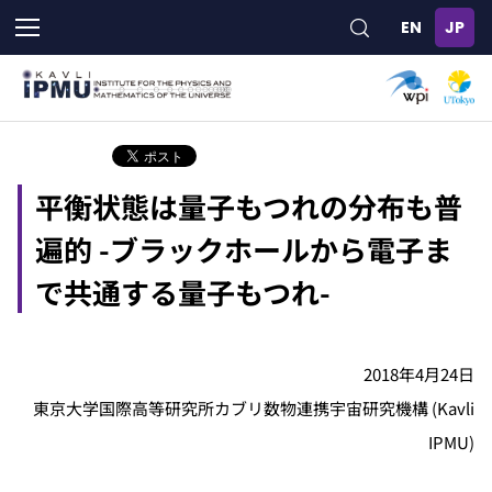
メ
イ
ン
コ
ン
テ
ン
ツ
平衡状態は量子もつれの分布も普
に
移
遍的 -ブラックホールから電子ま
動
で共通する量子もつれ-
2018年4月24日
東京大学国際高等研究所カブリ数物連携宇宙研究機構 (Kavli
IPMU)