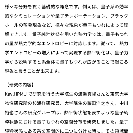
様々な分野を貫く基礎的な概念です。例えば、量子系の効率
的なシミュレーションや量子テレポーテーション、ブラック
ホールの蒸発現象など、様々な現象が量子もつれによって理
解できます。量子純粋状態を用いた熱力学では、量子もつれ
の量が熱力学的なエントロピーに対応します。従って、 熱力
学エントロピーの増大によって実現する熱平衡化は、量子力
学から説明すると系全体に量子もつれが広がることで起こる
現象と言うことが出来ます。
【研究の内容】
Kavli IPMU で研究を行う大学院生の渡邉
真隆さんと東京大学
物性研究所の杉浦祥研究員、
大学院生の
中川
藤田
浩之さん、
裕也さんの研究グループは、熱平衡状態を表すような量子純
粋状態における量子もつれの空間分布を研究しました。量子
純粋状態にある系を空間的に二つに分けた時に、その領域間