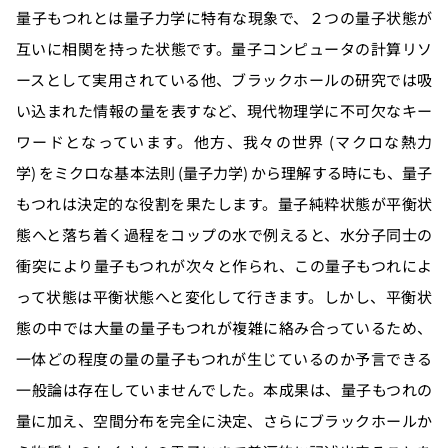
量子もつれとは量子力学に特有な現象で、２つの量子状態が
互いに相関を持った状態です。量子コンピュータの計算リソ
ースとして実用されている他、ブラックホールの研究では吸
い込まれた情報の量を表すなど、現代物理学に不可欠なキー
ワードとなっています。他方、我々の世界 (マクロな熱力
学) をミクロな基本法則 (量子力学) から理解する時にも、量子
もつれは決定的な役割を果たします。量子純粋状態が平衡状
態へと落ち着く過程をコップの水で例えると、水分子同士の
衝突により量子もつれが次々と作られ、この量子もつれによ
って状態は平衡状態へと変化して行きます。しかし、平衡状
態の中では大量の量子もつれが複雑に絡み合っているため、
一体どの程度の量の量子もつれが生じているのか予言できる
一般論は存在していませんでした。本成果は、量子もつれの
量に加え、空間分布を完全に決定、さらにブラックホールか