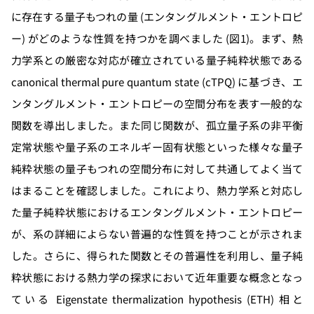
に存在する量子もつれの量 (エンタングルメント・エントロピ
ー) がどのような性質を持つかを調べました (図1)。まず、熱
力学系との厳密な対応が確立されている量子純粋状態である
canonical thermal pure quantum state (cTPQ) に基づき、エ
ンタングルメント・エントロピーの空間分布を表す一般的な
関数を導出しました。また同じ関数が、孤立量子系の非平衡
定常状態や量子系のエネルギー固有状態といった様々な量子
純粋状態の量子もつれの空間分布に対して共通してよく当て
はまることを確認しました。これにより、熱力学系と対応し
た量子純粋状態におけるエンタングルメント・エントロピー
が、系の詳細によらない普遍的な性質を持つことが示されま
した。さらに、得られた関数とその普遍性を利用し、量子純
粋状態における熱力学の探求において近年重要な概念となっ
ている Eigenstate thermalization hypothesis (ETH) 相と