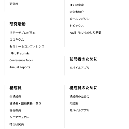
研究棟
はてな宇宙
研究者紹介
メールマガジン
研究活動
トピックス
リサーチプログラム
Kavli IPMU ものしり新聞
コロキウム
セミナー & コンファレンス
IPMU Preprints
訪問者のために
Conference Talks
Annual Reports
モバイルアプリ
構成員
構成員のために
全構成員
構成員のために
機構長・副機構長・参与
内規集
専任教員
モバイルアプリ
シニアフェロー
特任研究員