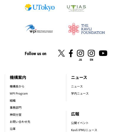
Follow us on
JA
EN
機構案内
ニュース
footer_main_menu
機構長から
ニュース
WPI Program
学内ニュース
組織
事務部門
広報
神岡分室
お問い合わせ先
公開イベント
沿革
Kavli IPMUニュース