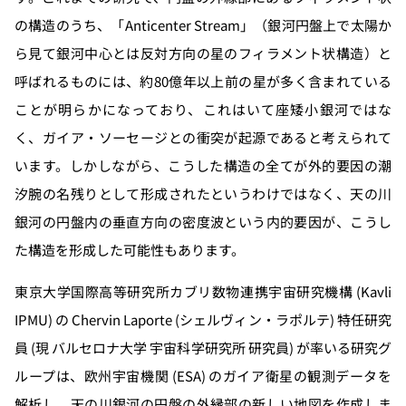
の構造のうち、「Anticenter Stream」（銀河円盤上で太陽か
ら見て銀河中心とは反対方向の星のフィラメント状構造）と
呼ばれるものには、約80億年以上前の星が多く含まれている
ことが明らかになっており、これはいて座矮小銀河ではな
く、ガイア・ソーセージとの衝突が起源であると考えられて
います。しかしながら、こうした構造の全てが外的要因の潮
汐腕の名残りとして形成されたというわけではなく、天の川
銀河の円盤内の垂直方向の密度波という内的要因が、こうし
た構造を形成した可能性もあります。
東京大学国際高等研究所カブリ数物連携宇宙研究機構 (Kavli
IPMU) の Chervin Laporte (シェルヴィン・ラポルテ) 特任研究
員 (現 バルセロナ大学 宇宙科学研究所 研究員) が率いる研究グ
ループは、欧州宇宙機関 (ESA) のガイア衛星の観測データを
解析し、天の川銀河の円盤の外縁部の新しい地図を作成しま