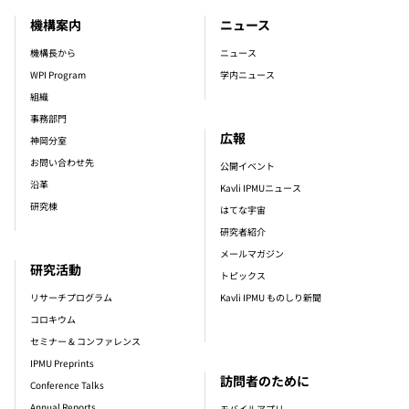
機構案内
ニュース
footer_main_menu
機構長から
ニュース
WPI Program
学内ニュース
組織
事務部門
広報
神岡分室
お問い合わせ先
公開イベント
沿革
Kavli IPMUニュース
研究棟
はてな宇宙
研究者紹介
メールマガジン
研究活動
トピックス
リサーチプログラム
Kavli IPMU ものしり新聞
コロキウム
セミナー & コンファレンス
IPMU Preprints
訪問者のために
Conference Talks
Annual Reports
モバイルアプリ