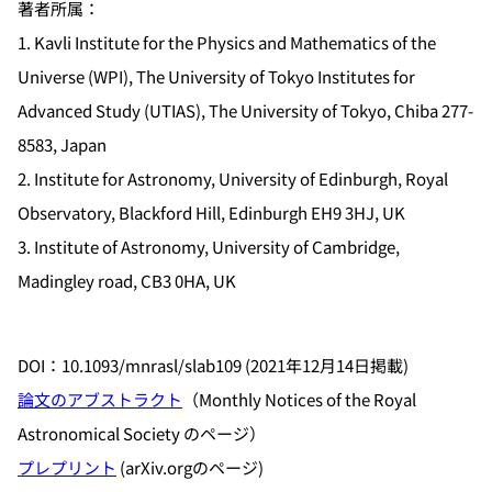
著者所属：
1. Kavli Institute for the Physics and Mathematics of the
Universe (WPI), The University of Tokyo Institutes for
Advanced Study (UTIAS), The University of Tokyo, Chiba 277-
8583, Japan
2. Institute for Astronomy, University of Edinburgh, Royal
Observatory, Blackford Hill, Edinburgh EH9 3HJ, UK
3. Institute of Astronomy, University of Cambridge,
Madingley road, CB3 0HA, UK
DOI：10.1093/mnrasl/slab109 (2021年12月14日掲載)
論文のアブストラクト
（Monthly Notices of the Royal
Astronomical Society のページ）
プレプリント
(arXiv.orgのページ)