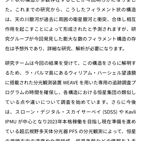
た。これまでの研究から、こうしたフィラメント状の構造
は、天の川銀河が過去に周囲の衛星銀河と衝突、合体し相互
作用を起こすことによって形成されたと予測されますが、研
究グループが今回発見した膨大な数のフィラメント構造の存
在は予想外であり、詳細な研究、解析が必要になります。
研究チームは今回の結果を受けて、この構造をさらに解明す
るため、ラ・パルマ島にあるウィリアム・ハーシェル望遠鏡
に搭載された分光観測装置 WEAVE を用いた専用の追跡調査プ
ログラムの時間を確保し、各構造における恒星集団の類似し
ている点や違いについて調査を始めています。さらに今後
は、スローン・デジタル・スカイサーベイ (SDSS) や Kavli
IPMU が中心となり2023年本格稼働を目指し現在準備を進め
ている超広視野多天体分光器 PFS の分光観測によって、恒星
の視線方向の速度や化学組成、恒星年齢などの情報を入手