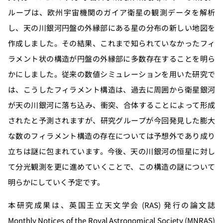
ループは、欧州宇宙機関のガイア衛星の観測データを解析
し、天の川銀河円盤の外縁部にある星の分布の新しい地図を
作成しました。その結果、これまで知られていなかったフィ
ラメント状の構造が円盤の外縁部に多数存在することを明ら
かにしました。従来の数値シミュレーションを用いた研究で
は、こうしたフィラメント構造は、過去に周囲から衛星銀河
が天の川銀河に落ち込み、衝突、合体することによって形成
されたと予測されますが、研究グループが今回発見した膨大
な数のフィラメント構造の存在については予想外であり成り
立ちは謎に包まれています。今後、天の川銀河の恒星に対し
て分光観測を更に進めていくことで、この構造の謎について
明らかにしていく予定です。
本研究成果は、英国王立天文学会 (RAS) 発行の論文誌
Monthly Notices of the Royal Astronomical Society (MNRAS)