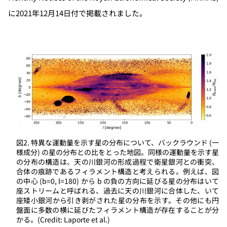
に2021年12月14日付で掲載されました。
図2. 特異な運動量を示す星の分布について、バックラウンド (一
様成分) の星の分布との比をとった地図。同様の運動量を示す星
の分布の構造は、天の川銀河の形成過程で衛星銀河との衝突、
合体の痕跡であるフィラメント構造と考えられる。例えば、図
の中心 (b=0, l=180) から b の負の方向に延びる星の分布はいて
座ストリームと呼ばれる、過去に天の川銀河に合体した、いて
座矮小銀河から引き剥がされた星の分布を示す。その他にも円
盤面に多数の横に延びたフィラメント構造が存在することが分
かる。(Credit: Laporte et al.)