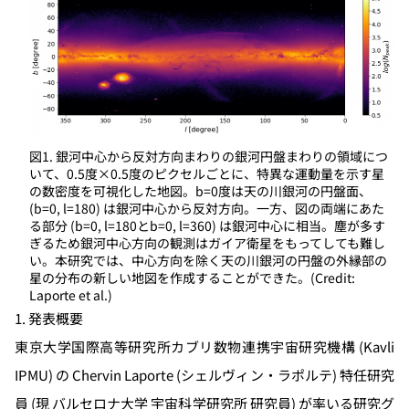
図1. 銀河中心から反対方向まわりの銀河円盤まわりの領域につ
いて、0.5度×0.5度のピクセルごとに、特異な運動量を示す星
の数密度を可視化した地図。b=0度は天の川銀河の円盤面、
(b=0, l=180) は銀河中心から反対方向。一方、図の両端にあた
る部分 (b=0, l=180とb=0, l=360) は銀河中心に相当。塵が多す
ぎるため銀河中心方向の観測はガイア衛星をもってしても難し
い。本研究では、中心方向を除く天の川銀河の円盤の外縁部の
星の分布の新しい地図を作成することができた。(Credit:
Laporte et al.)
1. 発表概要
東京大学国際高等研究所カブリ数物連携宇宙研究機構 (Kavli
IPMU) の Chervin Laporte (シェルヴィン・ラポルテ) 特任研究
員 (現 バルセロナ大学 宇宙科学研究所 研究員) が率いる研究グ