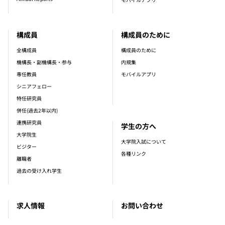
構成員
構成員のために
全構成員
構成員のために
機構長・副機構長・参与
内規集
専任教員
モバイルアプリ
シニアフェロー
特任研究員
併任(過去2年以内)
連携研究員
学生の方へ
大学院生
大学院入試について
ビジター
各種リンク
離職者
過去の受け入れ学生
求人情報
お問い合わせ