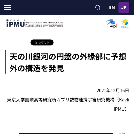
メ
イ
ン
コ
ン
テ
ン
ツ
天の川銀河の円盤の外縁部に予想
に
移
外の構造を発見
動
2021年12月16日
東京大学国際高等研究所カブリ数物連携宇宙研究機構（Kavli
IPMU）