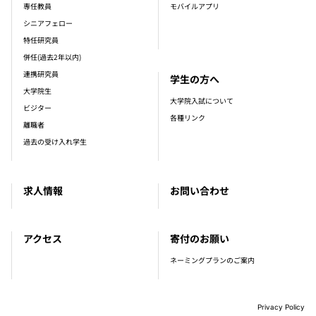
専任教員
モバイルアプリ
シニアフェロー
特任研究員
併任(過去2年以内)
連携研究員
学生の方へ
大学院生
大学院入試について
ビジター
各種リンク
離職者
過去の受け入れ学生
求人情報
お問い合わせ
アクセス
寄付のお願い
ネーミングプランのご案内
Privacy Policy