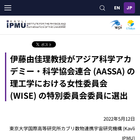
メ
イ
ン
コ
ン
テ
ン
ツ
伊藤由佳理教授がアジア科学アカ
に
移
デミー・科学協会連合 (AASSA) の
動
理工学における女性委員会
(WISE) の特別委員会委員に選出
2022年5月12日
東京大学国際高等研究所カブリ数物連携宇宙研究機構 (Kavli
IPMU)