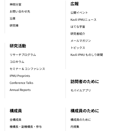
広報
神岡分室
お問い合わせ先
公開イベント
沿革
Kavli IPMUニュース
研究棟
はてな宇宙
研究者紹介
メールマガジン
研究活動
トピックス
リサーチプログラム
Kavli IPMU ものしり新聞
コロキウム
セミナー & コンファレンス
IPMU Preprints
訪問者のために
Conference Talks
Annual Reports
モバイルアプリ
構成員
構成員のために
全構成員
構成員のために
機構長・副機構長・参与
内規集