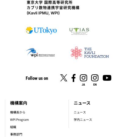
Follow us on
JA
EN
機構案内
ニュース
footer_main_menu
機構長から
ニュース
WPI Program
学内ニュース
組織
事務部門