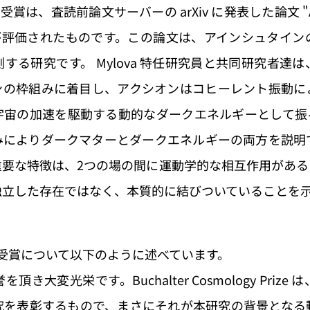
賞は、査読前論文サーバーの arXiv に発表した論文 "A Minima
究成果が評価されたものです。この論文は、アインシュタイ
する研究です。 Mylova 特任研究員と共同研究者達
ンの枠組みに着目し、アクシオンはコヒーレント振動に
宇宙の加速を駆動する動的なダークエネルギーとして振
みによりダークマターとダークエネルギーの両方を説明
重要な特徴は、2つの場の間に運動学的な相互作用がある
独立した存在ではなく、本質的に結びついていることを
回の受賞について以下のように述べています。
き大変光栄です。Buchalter Cosmology Priz
究を表彰するもので、まさにそれが本研究の背景となる