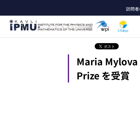
メ
訪問者
イ
he
ン
コ
ン
テ
ン
ツ
Maria Mylo
に
移
動
Prize を受賞