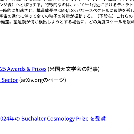
ンジ線）へと移行する。特徴的なのは、a∼10^−1付近におけるディラ
時的に加速させ、構造成長や CMB/LSS パワースペクトルに痕跡を
宇宙の進化に伴って全ての粒子の質量が振動する。（下段左）これらの
" の偏差。望遠鏡が何か検出しようとする場合に、どの角度スケールを観
25 Awards & Prizes
(米国天文学会の記事)
k Sector
(arXiv.orgのページ)
4年の Buchalter Cosmology Prize を受賞