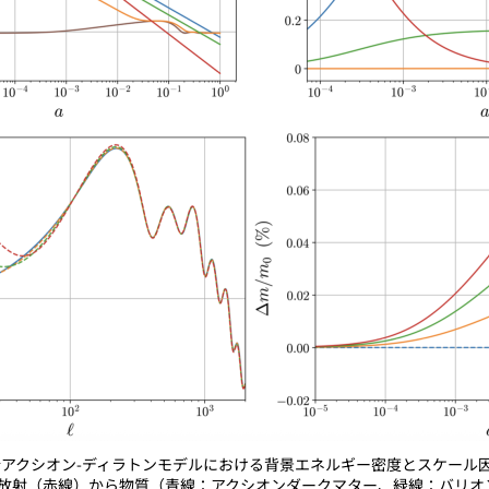
合アクシオン-ディラトンモデルにおける背景エネルギー密度とスケール
放射（赤線）から物質（青線：アクシオンダークマター、緑線：バリオ