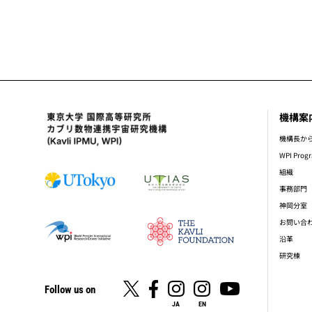
機構案
foot
機構長か
WPI Prog
組織
事務部門
神岡分室
お問い合
沿革
研究棟
Follow us on
JA
EN