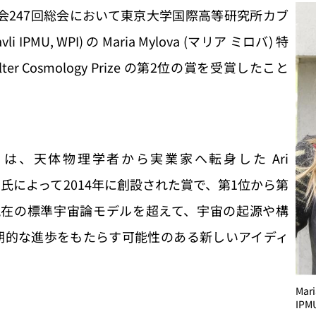
学会247回総会において東京大学国際高等研究所カブ
PMU, WPI) の Maria Mylova (マリア ミロバ) 特
ter Cosmology Prize の第2位の賞を受賞したこと
gy Prize は、天体物理学者から実業家へ転身した Ari
ルター) 氏によって2014年に創設された賞で、第1位から第
現在の標準宇宙論モデルを超えて、宇宙の起源や構
期的な進歩をもたらす可能性のある新しいアイディ
Mar
IPM