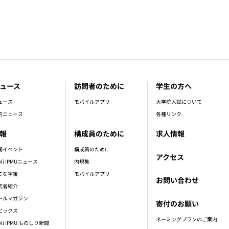
ュース
訪問者のために
学生の方へ
ュース
モバイルアプリ
大学院入試について
内ニュース
各種リンク
報
構成員のために
求人情報
開イベント
構成員のために
アクセス
vli IPMUニュース
内規集
てな宇宙
モバイルアプリ
お問い合わせ
究者紹介
ールマガジン
寄付のお願い
ピックス
ネーミングプランのご案内
vli IPMU ものしり新聞