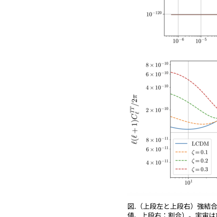
図.（上段左と上段右）強結
値、上段右：割合）。宇宙は