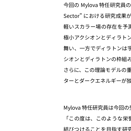
今回の Mylova 特任研究員の受
Sector" における研
軽いスカラー場の存在を予測
極小アクシオンとディラト
舞い、一方でディラトンは
シオンとディラトンの枠組
さらに、この理論モデルの
ターとダークエネルギーが
Mylova 特任研究員は今
「この度は、このような栄誉を頂
結びつけることを目指す研