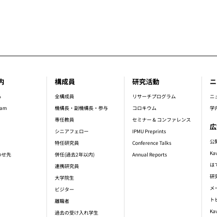
内
構成員
研究活動
ニ
er_main_menu
ら
全構成員
リサーチプログラム
ニ
ram
機構長・副機構長・参与
コロキウム
学
専任教員
セミナー & コンファレンス
広
シニアフェロー
IPMU Preprints
公
特任研究員
Conference Talks
Ka
わせ先
併任(過去2年以内)
Annual Reports
は
連携研究員
研
大学院生
メ
ビジター
ト
離職者
Ka
過去の受け入れ学生