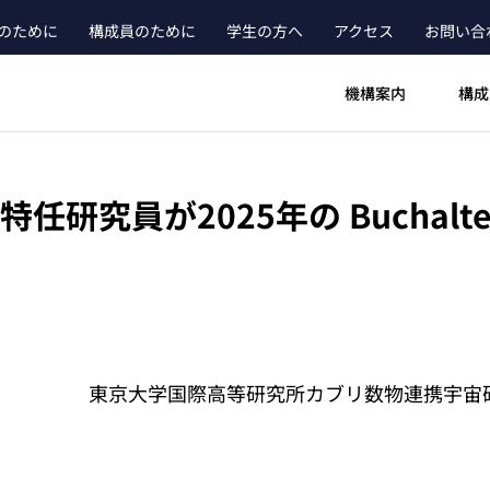
のために
構成員のために
学生の方へ
アクセス
お問い合
ader_main_menu_contact
機構案内
構成
va 特任研究員が2025年の Buchalter
東京大学国際高等研究所カブリ数物連携宇宙研究機構（