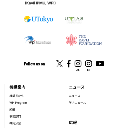
Follow us on
JA
EN
機構案内
ニュース
footer_main_menu
機構長から
ニュース
WPI Program
学内ニュース
組織
事務部門
広報
神岡分室