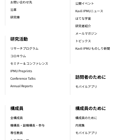
お問い合わせ先
公開イベント
沿革
Kavli IPMUニュース
研究棟
はてな宇宙
研究者紹介
メールマガジン
研究活動
トピックス
リサーチプログラム
Kavli IPMU ものしり新聞
コロキウム
セミナー & コンファレンス
IPMU Preprints
訪問者のために
Conference Talks
Annual Reports
モバイルアプリ
構成員
構成員のために
全構成員
構成員のために
機構長・副機構長・参与
内規集
専任教員
モバイルアプリ