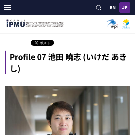
メ
イ
ン
コ
ン
テ
ン
ツ
Profile 07 池田 曉志 (いけだ あき
に
移
し)
動