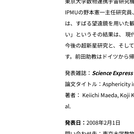
東京大学数物連携宇宙研究機
IPMUの野本憲一主任研究
は、すばる望遠鏡を用いた観
い」というその結果は、 現
今後の超新星研究と、そして
す。前田助教はドイツから
発表雑誌：
Science Express
論文タイトル：Asphericity in S
著者： Keiichi Maeda, Koji Ka
al.
発表日：
2008年2月1日
問い合わせ先：東京大学数