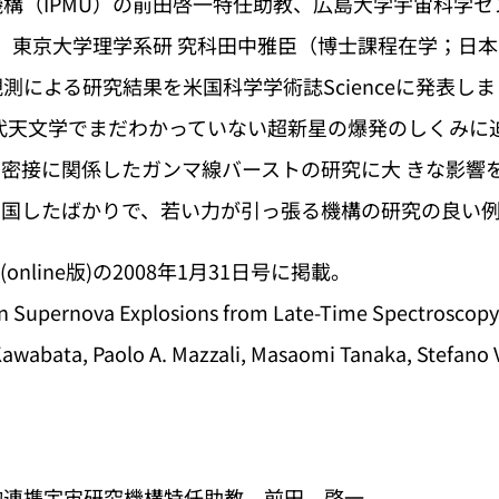
構（IPMU）の前田啓一特任助教、広島大学宇宙科学
員、東京大学理学系研 究科田中雅臣（博士課程在学；日
測による研究結果を米国科学学術誌Scienceに発表し
代天文学でまだわかっていない超新星の爆発のしくみに
密接に関係したガンマ線バーストの研究に大 きな影響
帰国したばかりで、若い力が引っ張る機構の研究の良い
(online版)の2008年1月31日号に掲載。
upernova Explosions from Late-Time Spectroscopy
wabata, Paolo A. Mazzali, Masaomi Tanaka, Stefano V
物連携宇宙研究機構特任助教 前田 啓一