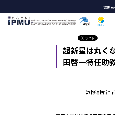
メ
訪問者
イ
he
ン
コ
ン
テ
ン
ツ
超新星は丸くな
に
移
動
田啓一特任助教
数物連携宇宙研究機構（