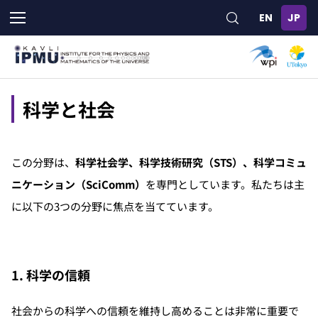
メ
イ
ン
コ
ン
テ
ン
科学と社会
ツ
に
移
この分野は、
科学社会学、科学技術研究（
STS
）、科学コミュ
動
ニケーション（
SciComm
）
を専門としています。私たちは主
に以下の3つの分野に焦点を当てています。
1. 科学の信頼
社会からの科学への信頼を維持し高めることは非常に重要で