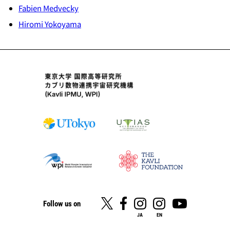
Fabien Medvecky
Hiromi Yokoyama
Follow us on
JA
EN