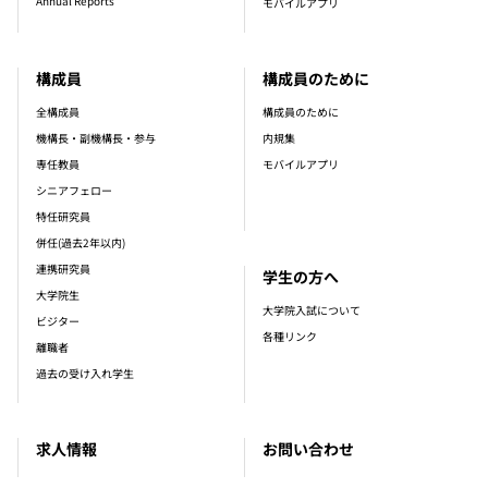
Annual Reports
モバイルアプリ
構成員
構成員のために
全構成員
構成員のために
機構長・副機構長・参与
内規集
専任教員
モバイルアプリ
シニアフェロー
特任研究員
併任(過去2年以内)
連携研究員
学生の方へ
大学院生
大学院入試について
ビジター
各種リンク
離職者
過去の受け入れ学生
求人情報
お問い合わせ