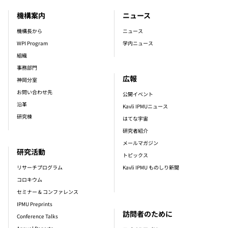
機構案内
ニュース
footer_main_menu
機構長から
ニュース
WPI Program
学内ニュース
組織
事務部門
広報
神岡分室
お問い合わせ先
公開イベント
沿革
Kavli IPMUニュース
研究棟
はてな宇宙
研究者紹介
メールマガジン
研究活動
トピックス
リサーチプログラム
Kavli IPMU ものしり新聞
コロキウム
セミナー & コンファレンス
IPMU Preprints
訪問者のために
Conference Talks