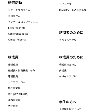
研究活動
トピックス
リサーチプログラム
Kavli IPMU ものしり新聞
コロキウム
セミナー & コンファレンス
IPMU Preprints
訪問者のために
Conference Talks
Annual Reports
モバイルアプリ
構成員
構成員のために
全構成員
構成員のために
機構長・副機構長・参与
内規集
専任教員
モバイルアプリ
シニアフェロー
特任研究員
併任(過去2年以内)
連携研究員
学生の方へ
大学院生
大学院入試について