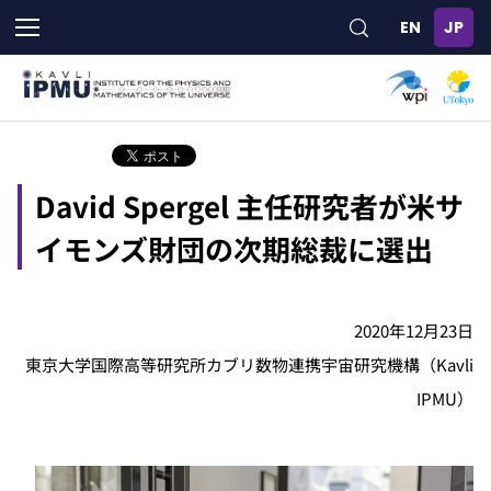
メ
イ
ン
コ
ン
テ
ン
ツ
David Spergel 主任研究者が米サ
に
移
イモンズ財団の次期総裁に選出
動
2020年12月23日
東京大学国際高等研究所カブリ数物連携宇宙研究機構（Kavli
IPMU）