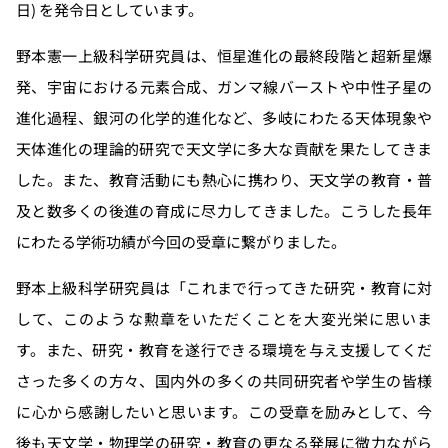
日) を発令日としています。
野本憲一上級科学研究員は、恒星進化の最終段階と超新星爆
発、宇宙における元素合成、ガンマ線バーストや中性子星の
進化過程、銀河の化学的進化など、多岐にわたる天体現象や
天体進化の理論的研究で天文学に多大な貢献を果たしてきま
した。また、教育活動にも熱心に携わり、天文学の教育・普
及と数多くの後進の育成に尽力してきました。こうした長年
にわたる学術功績が今回の受章に繋がりました。
野本上級科学研究員は「これまで行ってきた研究・教育に対
して、このような勲章をいただくことを大変光栄に思いま
す。また、研究・教育を遂行できる環境を与え支援してくだ
さった多くの方々、国内外の多くの共同研究者や学生の皆様
に心から感謝したいと思います。この受章を励みとして、今
後も天文学・物理学の研究・教育の更なる発展に微力ながら