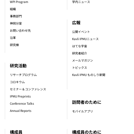
WPI Program
学内ニュース
組織
事務部門
広報
神岡分室
お問い合わせ先
公開イベント
沿革
Kavli IPMUニュース
研究棟
はてな宇宙
研究者紹介
メールマガジン
研究活動
トピックス
リサーチプログラム
Kavli IPMU ものしり新聞
コロキウム
セミナー & コンファレンス
IPMU Preprints
訪問者のために
Conference Talks
Annual Reports
モバイルアプリ
構成員
構成員のために