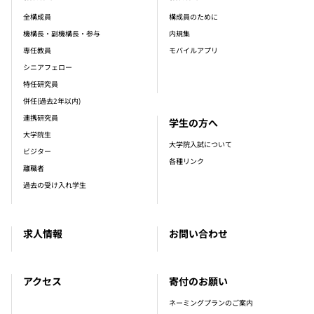
全構成員
構成員のために
機構長・副機構長・参与
内規集
専任教員
モバイルアプリ
シニアフェロー
特任研究員
併任(過去2年以内)
連携研究員
学生の方へ
大学院生
大学院入試について
ビジター
各種リンク
離職者
過去の受け入れ学生
求人情報
お問い合わせ
アクセス
寄付のお願い
ネーミングプランのご案内