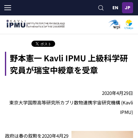
メ
イ
ン
コ
ン
テ
ン
ツ
野本憲一 Kavli IPMU 上級科学研
に
移
究員が瑞宝中綬章を受章
動
2020年4月29日
東京大学国際高等研究所カブリ数物連携宇宙研究機構 (Kavli
IPMU)
政府は春の叙勲を2020年4月29