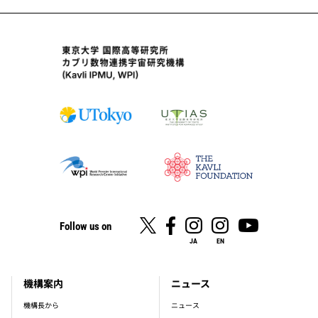
Follow us on
JA
EN
機構案内
ニュース
footer_main_menu
機構長から
ニュース