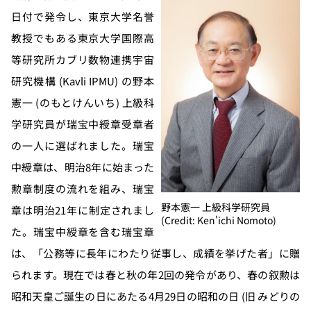
日付で発令し、東京大学名誉
教授でもある東京大学国際高
等研究所カブリ数物連携宇宙
研究機構 (Kavli IPMU) の野本
憲一 (のもとけんいち) 上級科
学研究員が瑞宝中綬章受章者
の一人に選ばれました。瑞宝
中綬章は、明治8年に始まった
勲章制度の流れを組み、瑞宝
野本憲一 上級科学研究員
章は明治21年に制定されまし
(Credit: Ken'ichi Nomoto)
た。瑞宝中綬章を含む瑞宝章
は、「公務等に長年にわたり従事し、成績を挙げた者」に贈
られます。現在では春と秋の年2回の発令があり、春の叙勲は
昭和天皇ご誕生の日にあたる4月29日の昭和の日 (旧 みどりの