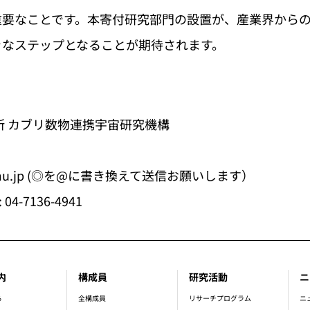
重要なことです。本寄付研究部門の設置が、産業界から
きなステップとなることが期待されます。
所 カブリ数物連携宇宙研究機構
ipmu.jp (◎を@に書き換えて送信お願いします）
: 04-7136-4941
内
構成員
研究活動
ニ
er_main_menu
ら
全構成員
リサーチプログラム
ニ