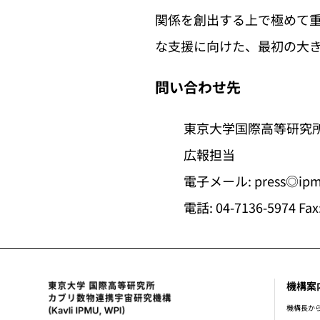
関係を創出する上で極めて
な支援に向けた、最初の大
問い合わせ先
東京大学国際高等研究
広報担当
電子メール: press◎
電話: 04-7136-5974 Fax
機構案
foot
機構長か