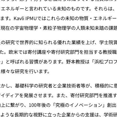
クエネルギーと言われている未知のものです。それらは
す。Kavli IPMUではこれらの未知の物質・エネル
、現在の宇宙物理学・素粒子物理学の人類未知未踏の課
の研究で世界的に知られる優れた業績を上げ、学士院賞を受
ました。欧米では寄付講座や寄付研究部門を担当する教授
ー」と呼ばれる習慣があります。野本教授は「浜松プロ
た様々な研究を行います。
生かし、基礎科学の研究者と企業技術者等が、積極的に
アイディアを発展させます。また、寄付研究部門を推進
上に繋がり、100年後の「究極のイノベーション」創
のような長期的な視野に立った企業からの支援は、学術