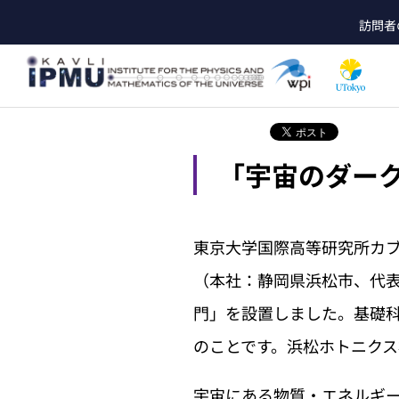
メ
訪問者
イ
he
ン
コ
ン
テ
ン
ツ
「宇宙のダー
に
移
動
東京大学国際高等研究所カブリ数
（本社：静岡県浜松市、代表
門」を設置しました。基礎
のことです。浜松ホトニク
宇宙にある物質・エネルギー