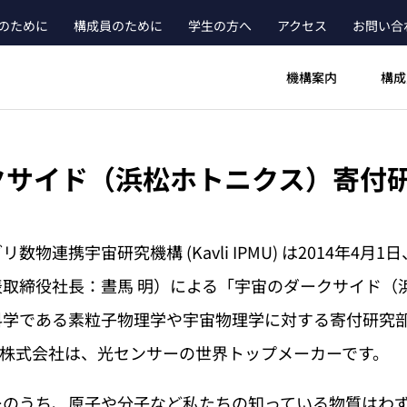
のために
構成員のために
学生の方へ
アクセス
お問い合
ader_main_menu_contact
機構案内
構成
クサイド（浜松ホトニクス）寄付
物連携宇宙研究機構 (Kavli IPMU) は2014年4
取締役社長：晝馬 明）による「宇宙のダークサイド（
科学である素粒子物理学や宇宙物理学に対する寄付研究
ス株式会社は、光センサーの世界トップメーカーです。
のうち、原子や分子など私たちの知っている物質はわず