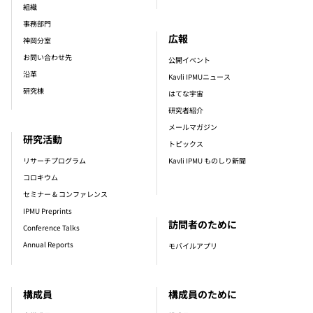
組織
事務部門
広報
神岡分室
お問い合わせ先
公開イベント
沿革
Kavli IPMUニュース
研究棟
はてな宇宙
研究者紹介
メールマガジン
研究活動
トピックス
リサーチプログラム
Kavli IPMU ものしり新聞
コロキウム
セミナー & コンファレンス
IPMU Preprints
訪問者のために
Conference Talks
Annual Reports
モバイルアプリ
構成員
構成員のために