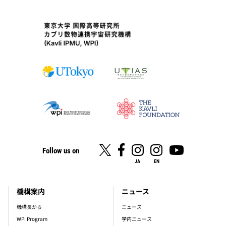
Follow us on
JA
EN
機構案内
ニュース
footer_main_menu
機構長から
ニュース
WPI Program
学内ニュース