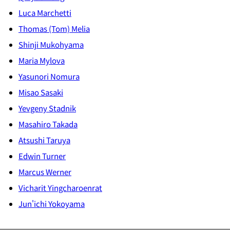
Luca Marchetti
Thomas (Tom) Melia
Shinji Mukohyama
Maria Mylova
Yasunori Nomura
Misao Sasaki
Yevgeny Stadnik
Masahiro Takada
Atsushi Taruya
Edwin Turner
Marcus Werner
Vicharit Yingcharoenrat
Jun'ichi Yokoyama