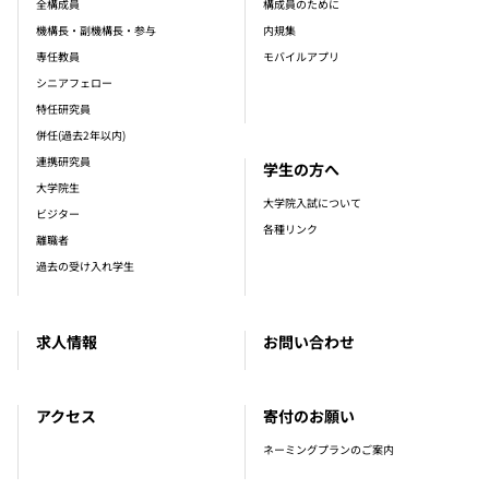
全構成員
構成員のために
機構長・副機構長・参与
内規集
専任教員
モバイルアプリ
シニアフェロー
特任研究員
併任(過去2年以内)
連携研究員
学生の方へ
大学院生
大学院入試について
ビジター
各種リンク
離職者
過去の受け入れ学生
求人情報
お問い合わせ
アクセス
寄付のお願い
ネーミングプランのご案内