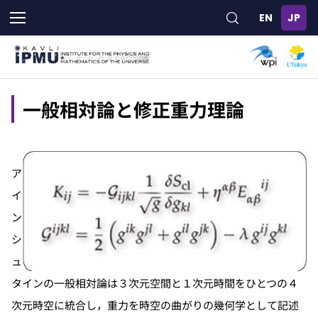
メ
イ
ン
コ
ン
テ
ン
一般相対論と修正重力理論
ツ
に
移
動
ア
イ
ン
シ
ュ
タインの一般相対論は３次元空間と１次元時間をひとつの４
次元時空に統合し，重力を時空の曲がりの幾何学として記述