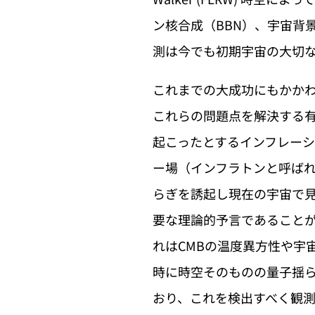
ン核合成（BBN）、宇宙背
測は今でも初期宇宙の大切
これまでの大成功にもかか
これらの問題点を解決する
起こったとするインフレー
ー場（インフラトンと呼ば
らぎを誘起し現在の宇宙で
要な理論的予言であること
れはCMBの温度異方性や宇
時に時空そのものの量子揺
おり、これを検出すべく観