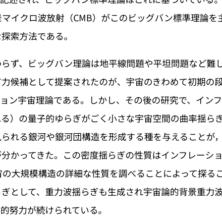
景マイクロ波放射（CMB）がこのビッグバン標準理論を
な探索方法である。
わらず、ビッグバン理論は地平線問題や平坦問題など難
有力候補として提案されたのが、宇宙のきわめて初期の
ション宇宙理論である。しかし、その後の研究で、イン
れる）の量子的ゆらぎがごく小さな宇宙空間の曲率揺ら
見られる銀河や銀河団構造を形成する種を与えることが
が分かってきた。この密度揺らぎの性質はインフレーシ
宙の大規模構造の詳細な性質を調べることによって探る
らぎとして、重力波揺らぎも生成され宇宙論的背景重力
測的努力が続けられている。