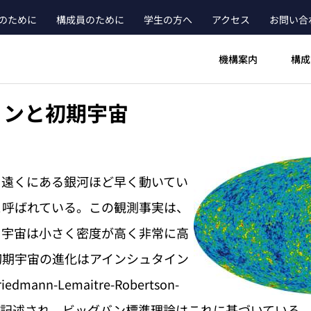
のために
構成員のために
学生の方へ
アクセス
お問い合
ader_main_menu_contact
機構案内
構成
ョンと初期宇宙
り遠くにある銀河ほど早く動いてい
と呼ばれている。この観測事実は、
と宇宙は小さく密度が高く非常に高
初期宇宙の進化はアインシュタイン
nn-Lemaitre-Robertson-
時空によって記述され、ビッグバン標準理論はこれに基づいてい