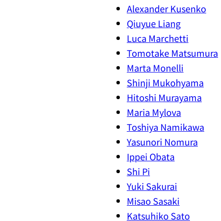
Alexander Kusenko
Qiuyue Liang
Luca Marchetti
Tomotake Matsumura
Marta Monelli
Shinji Mukohyama
Hitoshi Murayama
Maria Mylova
Toshiya Namikawa
Yasunori Nomura
Ippei Obata
Shi Pi
Yuki Sakurai
Misao Sasaki
Katsuhiko Sato