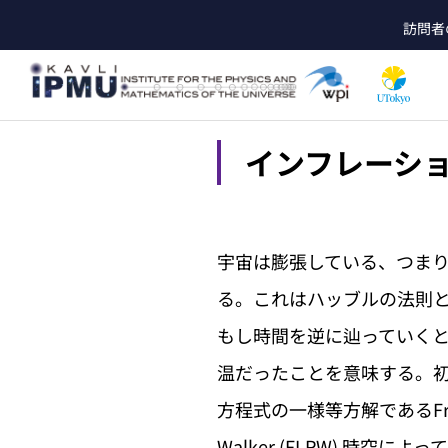
メ
訪問者
イ
he
ン
コ
ン
テ
ン
インフレーシ
ツ
に
移
動
宇宙は膨張している、つま
る。これはハッブルの法則
もし時間を逆に辿っていく
温だったことを意味する。
方程式の一様等方解であるFriedma
Walker (FLRW) 