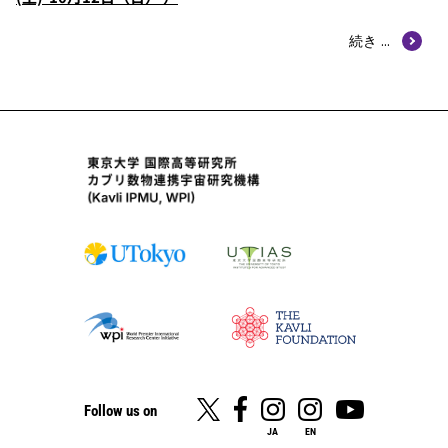
続き ...
Follow us on
JA
EN