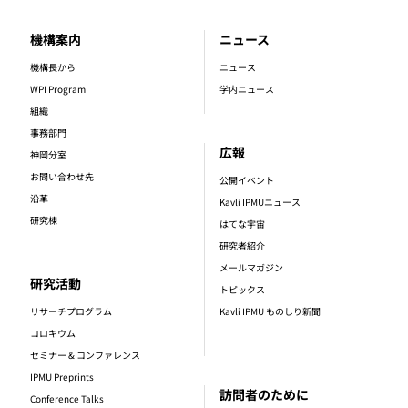
機構案内
ニュース
footer_main_menu
機構長から
ニュース
WPI Program
学内ニュース
組織
事務部門
広報
神岡分室
お問い合わせ先
公開イベント
沿革
Kavli IPMUニュース
研究棟
はてな宇宙
研究者紹介
メールマガジン
研究活動
トピックス
リサーチプログラム
Kavli IPMU ものしり新聞
コロキウム
セミナー & コンファレンス
IPMU Preprints
訪問者のために
Conference Talks