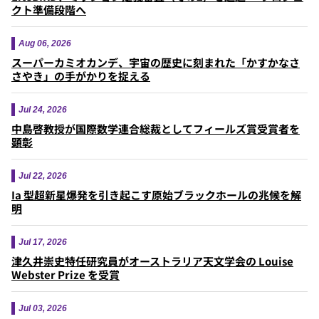
クト準備段階へ
Aug 06, 2026
スーパーカミオカンデ、宇宙の歴史に刻まれた「かすかなさ
さやき」の手がかりを捉える
Jul 24, 2026
中島啓教授が国際数学連合総裁としてフィールズ賞受賞者を
顕彰
Jul 22, 2026
Ia 型超新星爆発を引き起こす原始ブラックホールの兆候を解
明
Jul 17, 2026
津久井崇史特任研究員がオーストラリア天文学会の Louise
Webster Prize を受賞
Jul 03, 2026