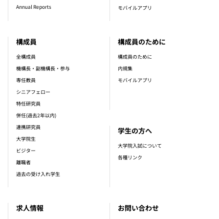
Annual Reports
モバイルアプリ
構成員
構成員のために
全構成員
構成員のために
機構長・副機構長・参与
内規集
専任教員
モバイルアプリ
シニアフェロー
特任研究員
併任(過去2年以内)
連携研究員
学生の方へ
大学院生
大学院入試について
ビジター
各種リンク
離職者
過去の受け入れ学生
求人情報
お問い合わせ