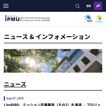
メ
イ
ン
コ
ン
テ
ン
ニュース & インフォメーション
ツ
に
移
動
ニュース
Aug 07, 2026
LiteBIRD、ミッション定義審査（その2）を通過 — プロジェ