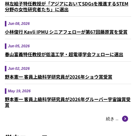
林左絵子特任教授が「アジアにおいてSDGsを推進するSTEM
分野の女性研究者たち」に選出
Jun 08, 2026
小林俊行 Kavli IPMU シニアフェローが第67回藤原賞を受賞
Jun 05, 2026
春山富義特任教授が低温工学・超電導学会フェローに選出
Jun 02, 2026
野本憲一 客員上級科学研究員が2026年ショウ賞受賞
May 19, 2026
野本憲一 客員上級科学研究員が2026年グルーバー宇宙論賞受
賞
続き ...