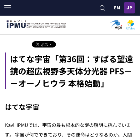
メ
イ
ン
コ
ン
テ
ン
ツ
はてな宇宙「第36回：すばる望遠
に
移
鏡の超広視野多天体分光器 PFS－
動
－オーノヒウラ 本格始動」
はてな宇宙
Kavli IPMUでは、宇宙の最も根本的な謎の解明に挑んでいま
す。 宇宙が何でできており、その運命はどうなるのか。人間