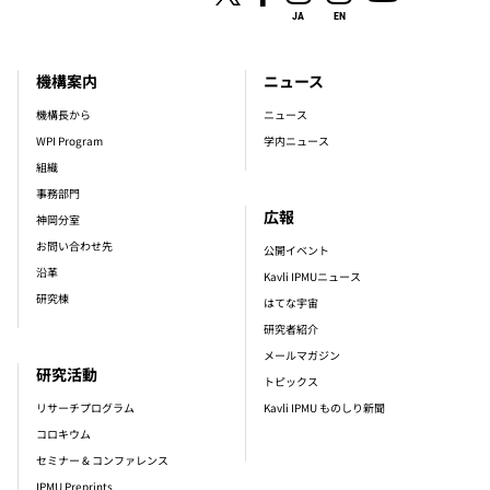
JA
EN
機構案内
ニュース
footer_main_menu
機構長から
ニュース
WPI Program
学内ニュース
組織
事務部門
広報
神岡分室
お問い合わせ先
公開イベント
沿革
Kavli IPMUニュース
研究棟
はてな宇宙
研究者紹介
メールマガジン
研究活動
トピックス
リサーチプログラム
Kavli IPMU ものしり新聞
コロキウム
セミナー & コンファレンス
IPMU Preprints