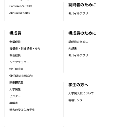
訪問者のために
Conference Talks
Annual Reports
モバイルアプリ
構成員
構成員のために
全構成員
構成員のために
機構長・副機構長・参与
内規集
専任教員
モバイルアプリ
シニアフェロー
特任研究員
併任(過去2年以内)
連携研究員
学生の方へ
大学院生
大学院入試について
ビジター
各種リンク
離職者
過去の受け入れ学生