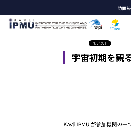
メ
訪問者
イ
he
ン
コ
ン
テ
ン
ツ
宇宙初期を観
に
移
動
Kavli IPMU が参加機関