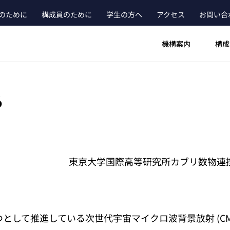
のために
構成員のために
学生の方へ
アクセス
お問い合
ader_main_menu_contact
機構案内
構成
る
東京大学国際高等研究所カブリ数物連携宇宙
の一つとして推進している次世代宇宙マイクロ波背景放射 (CMB)