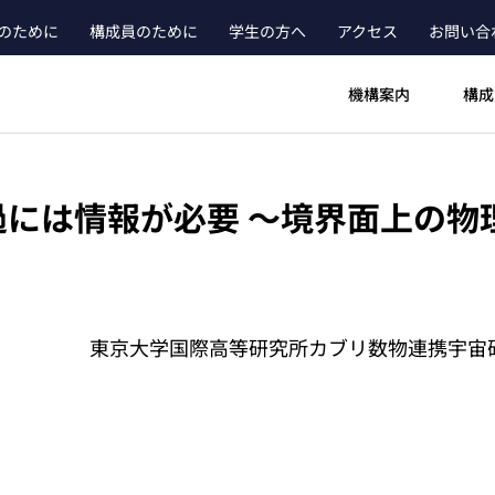
のために
構成員のために
学生の方へ
アクセス
お問い合
ader_main_menu_contact
機構案内
構成
過には情報が必要 ～境界面上の物
東京大学国際高等研究所カブリ数物連携宇宙研究機構（