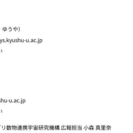
 ゆうや）
s.kyushu-u.ac.jp
い
hu-u.ac.jp
い
リ数物連携宇宙研究機構 広報担当 小森 真里奈