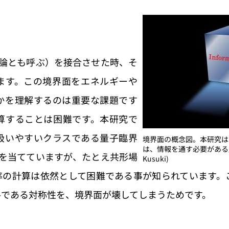
子論とも呼ぶ）を接合させた時、そ
ます。この境界面をエネルギーや
かを理解するのは重要な課題です
算することは困難です。本研究で
扱いやすいクラスである量子臨界
境界面の概念図。本研究は
は、情報を通す必要がある」事を
焦点を当てていますが、たとえ共形場
Kusuki)
率の計算は依然として困難である事が知られています。
ルである対称性を、境界面が壊してしまうためです。