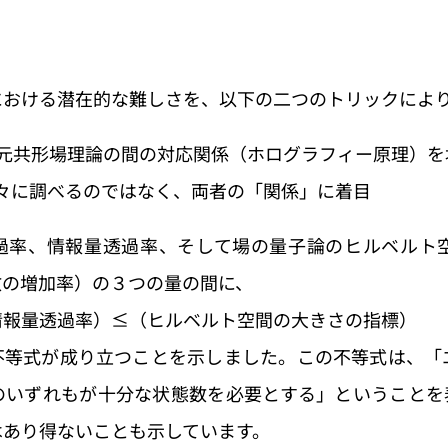
における潜在的な難しさを、以下の二つのトリックによ
と2次元共形場理論の間の対応関係（ホログラフィー原理）
を個々に調べるのではなく、両者の「関係」に着目
過率、情報量透過率、そして場の量子論のヒルベルト
数の増加率）の３つの量の間に、
情報量透過率）≤（ヒルベルト空間の大きさの指標）
不等式が成り立つことを示しました。この不等式は、「
のいずれもが十分な状態数を必要とする」ということを
はあり得ないことも示しています。