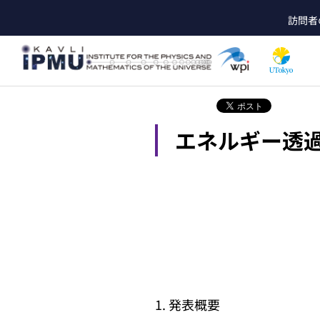
メ
訪問者
イ
he
ン
コ
ン
テ
ン
ツ
エネルギー透
に
移
動
1. 発表概要