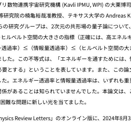
物連携宇宙研究機構 (Kavli IPMU, WPI) の大栗
院の楠亀裕哉准教授、テキサス大学の Andreas Karch
大学院生らの研究グループは、2次元の共形場の量子論につ
のヒルベルト空間の大きさの指標（正確には、高エネルギ
ー透過率）≤（情報量透過率）≤（ヒルベルト空間の大
ました。この不等式は、「エネルギーを通すためには、
必要とする」ということを表しています。また、この論
した。エネルギー透過率と情報量透過率は、いずれも重
関係があることは知られていませんでした。本論文は、
が困難な問題に新しい光を当てました。
ics Review Letters」のオンライン版に、2024年