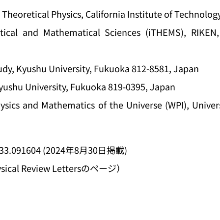
r Theoretical Physics, California Institute of Technol
retical and Mathematical Sciences (iTHEMS), RIKE
tudy, Kyushu University, Fukuoka 812-8581, Japan
Kyushu University, Fukuoka 819-0395, Japan
Physics and Mathematics of the Universe (WPI), Unive
t.133.091604 (2024年8月30日掲載)
sical Review Lettersのページ）