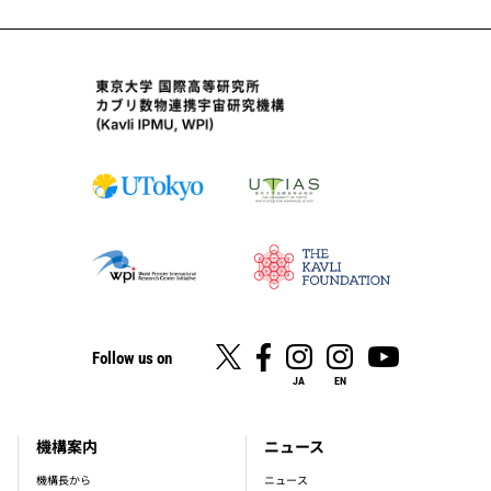
Follow us on
JA
EN
機構案内
ニュース
footer_main_menu
機構長から
ニュース