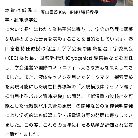
本賞は低温工
春山富義 Kavli IPMU 特任教授
学・超電導学会
において長年にわたり業務運営に寄与し、学会の発展に顕著
な功績のあった会員を表彰することを目的としています。春
山富義特任教授は低温工学学会長や国際低温工学委員会
(ICEC) 委員長、国際学術誌 (Cryogenics) 編集長などを歴任
し、学会運営や国際コミュニティへ大きな貢献を果たしてき
ました。また、液体キセノンを用いたダークマター探索実験
を実現可能にした現在世界標準の「大規模液体キセノン粒子
検出用小型パルス管冷凍機」の開発、「低温重力波検出を可
能とした低振動パルス管冷凍機」の開発などの各種発明開発
により学術的にも低温工学・超電導分野の発展に寄与してき
ました。この度、これらの長年にわたる功績が評価され受賞
に繋がりました。