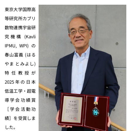
東京大学国際高
等研究所カブリ
数物連携宇宙研
究機構 (Kavli
IPMU, WPI) の
春山富義 (はる
やま とみよし)
特任教授が
2025年の日本
低温工学・超電
導学会功績賞
［学会活動功
績］を受賞しま
した。