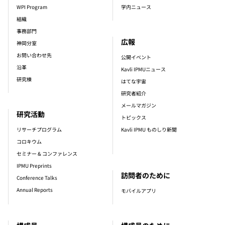
WPI Program
学内ニュース
組織
事務部門
広報
神岡分室
お問い合わせ先
公開イベント
沿革
Kavli IPMUニュース
研究棟
はてな宇宙
研究者紹介
メールマガジン
研究活動
トピックス
リサーチプログラム
Kavli IPMU ものしり新聞
コロキウム
セミナー & コンファレンス
IPMU Preprints
訪問者のために
Conference Talks
Annual Reports
モバイルアプリ