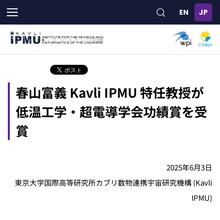
メ
イ
ン
コ
ン
テ
ン
ツ
春山富義 Kavli IPMU 特任教授が
に
移
低温工学・超電導学会功績賞を受
動
賞
2025年6月3日
東京大学国際高等研究所カブリ数物連携宇宙研究機構 (Kavli
IPMU)