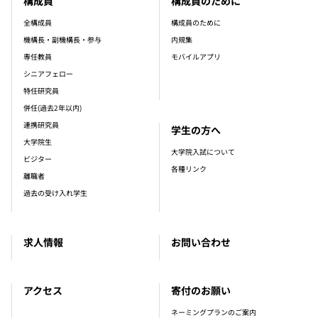
構成員
構成員のために
全構成員
構成員のために
機構長・副機構長・参与
内規集
専任教員
モバイルアプリ
シニアフェロー
特任研究員
併任(過去2年以内)
連携研究員
学生の方へ
大学院生
大学院入試について
ビジター
各種リンク
離職者
過去の受け入れ学生
求人情報
お問い合わせ
アクセス
寄付のお願い
ネーミングプランのご案内