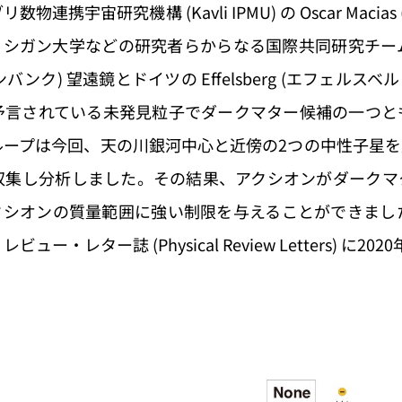
携宇宙研究機構 (Kavli IPMU) の Oscar Maci
MU や ミシガン大学などの研究者らからなる国際共同研究
リーンバンク) 望遠鏡とドイツの Effelsberg (エフェ
予言されている未発見粒子でダークマター候補の一つと
ループは今回、天の川銀河中心と近傍の2つの中性子星を
収集し分析しました。その結果、アクシオンがダークマ
クシオンの質量範囲に強い制限を与えることができまし
レター誌 (Physical Review Letters) に202