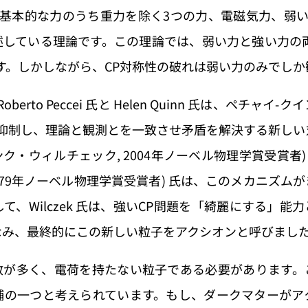
の基本的な力のうち重力を除く3つの力、電磁気力、弱い
述している理論です。この理論では、弱い力と強い力の両
ます。しかしながら、CP対称性の破れは弱い力のみでし
berto Peccei 氏と Helen Quinn 氏は、ペチ
を抑制し、理論と観測とを一致させ矛盾を解決する新し
フランク・ウィルチェック, 2004年ノーベル物理学賞受賞者) 氏と 
1979年ノーベル物理学賞受賞者) 氏は、このメカニズム
て、Wilczek 氏は、強いCP問題を「綺麗にする」能
なみ、最終的にこの新しい粒子をアクシオンと呼びまし
数が多く、電荷を持たない粒子である必要があります。
補の一つと考えられています。もし、ダークマターがア