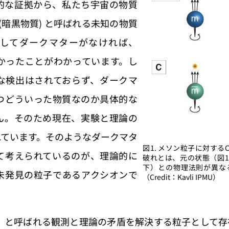
的な証拠から、私たち宇宙の物質
 (暗黒物質) と呼ばれる未知の物質
してダークマターがなければ、
かったことがわかっています。し
な検出はされておらず、ダークマ
つどういった物質なのか具体的な
ん。そのため現在、実験と理論の
れています。そのようなダークマタ
図1. メソン粒子に対する
て考えられているのが、理論的に
破れとは、元の状態（図1
下）との物理法則が異なる
未発見の粒子であるアクシオンで
（Credit：Kavli IPMU）
題」と呼ばれる観測と理論の矛盾を解決する粒子として存