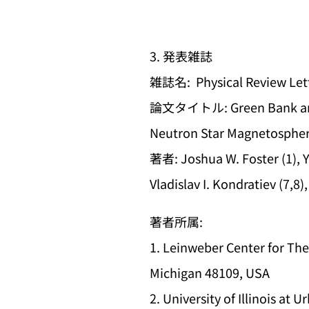
3. 発表雑誌
雑誌名: Physical Review Let
論文タイトル: Green Bank and Ef
Neutron Star Magnetosphe
著者: Joshua W. Foster (1), Y
Vladislav I. Kondratiev (7,8
著者所属:
1. Leinweber Center for The
Michigan 48109, USA
2. University of Illinois at