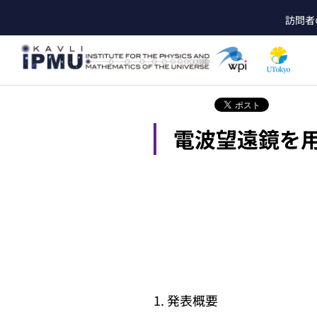
メ
訪問者
イ
he
ン
コ
ン
テ
ン
ツ
電波望遠鏡を
に
移
動
1. 発表概要